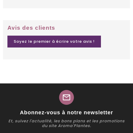
Avis des clients
Soyez le premier à écrire votre avis !
mail
Abonnez-vous à notre newsletter
Et, suivez l'actualité, les bons plans et les promotions
du site Aroma'Plantes.