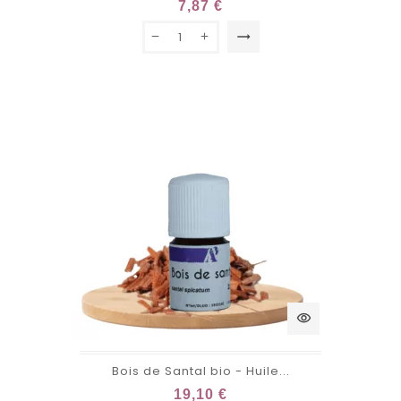
7,87 €
trending_flat
visibility
Bois de Santal bio - Huile...
19,10 €