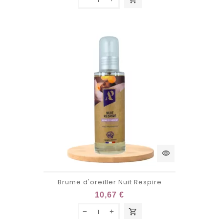
visibility
Brume d'oreiller Nuit Respire
10,67 €
shopping_cart