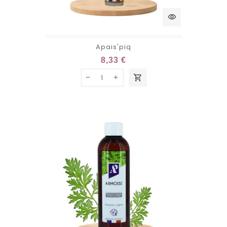
visibility
Apais'piq
8,33 €
shopping_cart