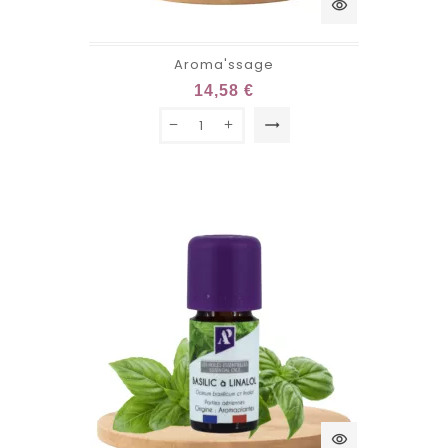
visibility
Aroma'ssage
14,58 €
trending_flat
visibility