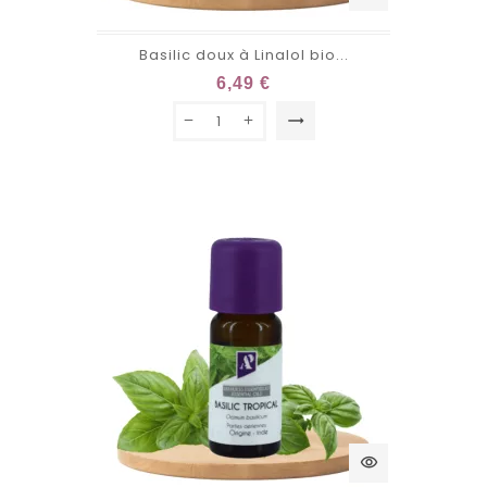
Basilic doux à Linalol bio...
6,49 €
trending_flat
visibility