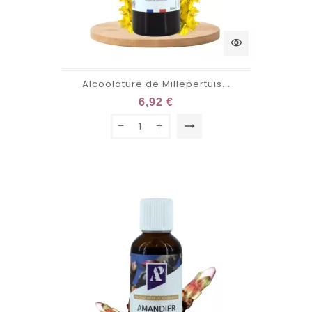
visibility
Alcoolature de Millepertuis...
6,92 €
trending_flat