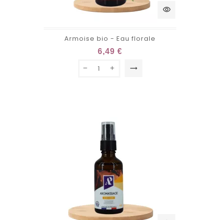
visibility
Armoise bio - Eau florale
6,49 €
trending_flat