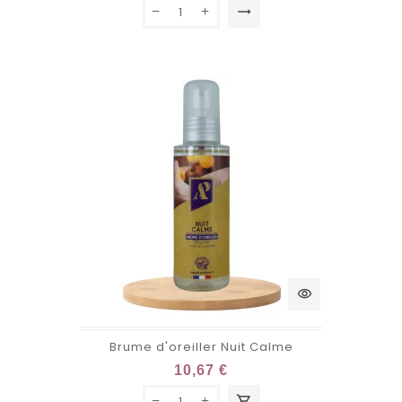
trending_flat
visibility
Brume d'oreiller Nuit Calme
10,67 €
shopping_cart