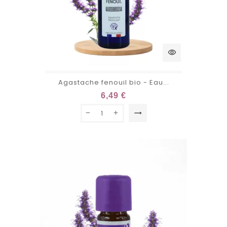
visibility
Agastache fenouil bio - Eau...
6,49 €
trending_flat