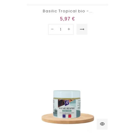
Basilic Tropical bio -...
5,97 €
trending_flat
visibility