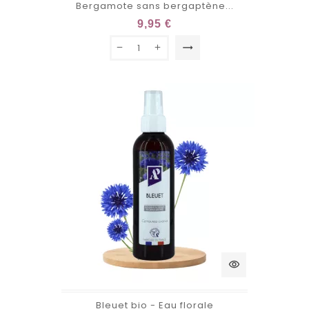
Bergamote sans bergaptène...
9,95 €
trending_flat
visibility
Bleuet bio - Eau florale