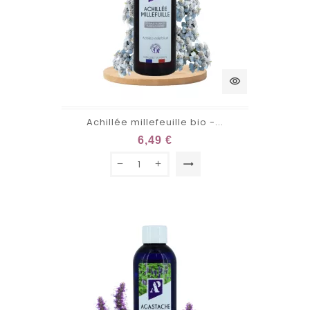
visibility
Achillée millefeuille bio -...
6,49 €
trending_flat