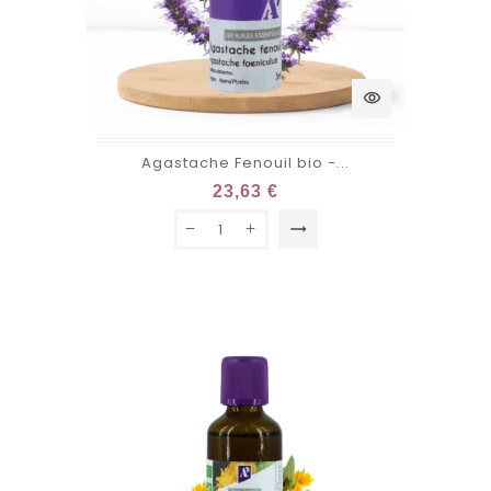
visibility
Agastache Fenouil bio -...
23,63 €
trending_flat