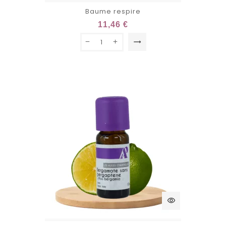
Baume respire
11,46 €
trending_flat
visibility