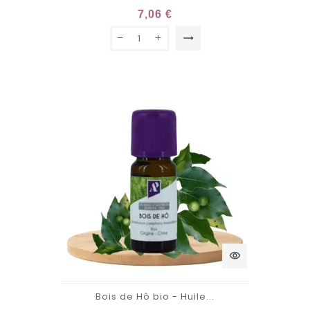
7,06 €
trending_flat
visibility
Bois de Hô bio - Huile...