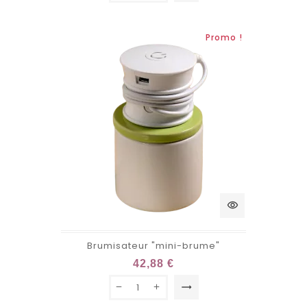
Promo !
visibility
Brumisateur "mini-brume"
42,88 €
trending_flat