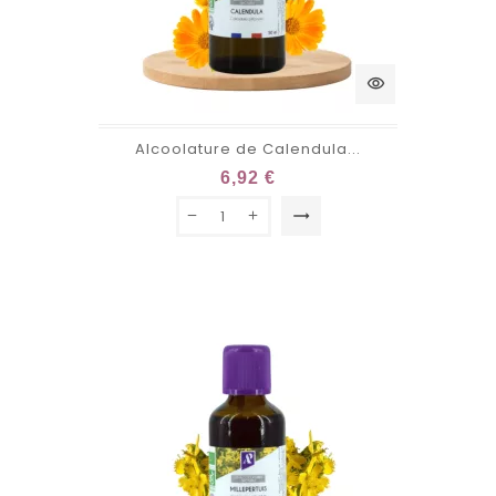
visibility
Alcoolature de Calendula...
6,92 €
trending_flat