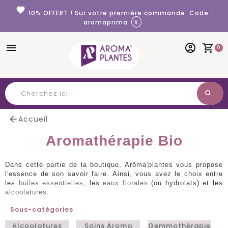
Panneau de gestion des cookies
favorite
10% OFFERT ! Sur votre première commande. Code :
x
aromaprima
menu
account_circle
shopping_cart
0
search
Chercher

Accueil
Aromathérapie Bio
Dans cette partie de la boutique, Arôma'plantes vous propose
l'essence de son savoir faire. Ainsi, vous avez le choix entre
les
huiles essentielles
, les
eaux florales
(ou hydrolats) et les
alcoolatures
.
Sous-catégories
Alcoolatures
Soins Aroma
Gemmothérapie