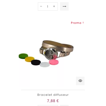
trending_flat
Promo !
visibility
Bracelet diffuseur
7,88 €