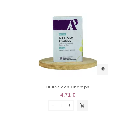
visibility
Bulles des Champs
4,71 €
shopping_cart