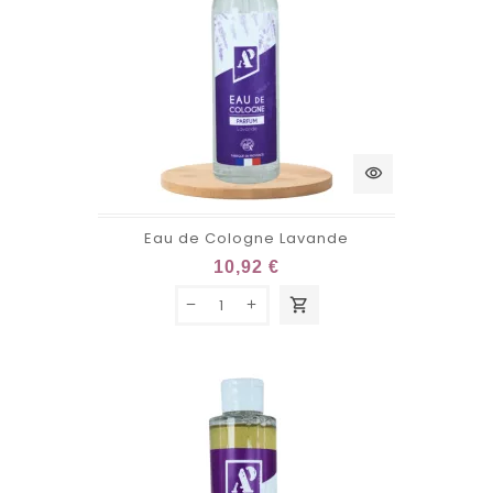
visibility
Eau de Cologne Lavande
10,92 €
shopping_cart