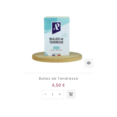
visibility
Bulles de Tendresse
4,50 €
shopping_cart