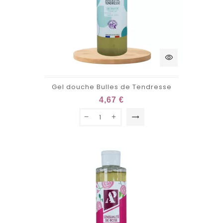
visibility
Gel douche Bulles de Tendresse
4,67 €
trending_flat