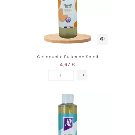
visibility
Gel douche Bulles de Soleil
4,67 €
trending_flat