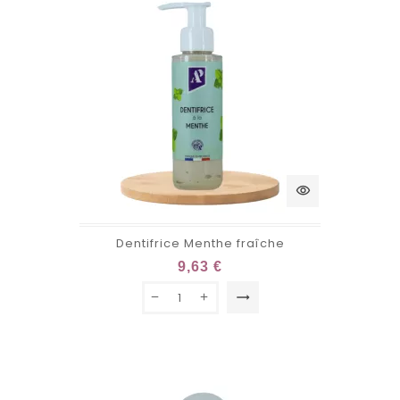
visibility
Dentifrice Menthe fraîche
9,63 €
trending_flat