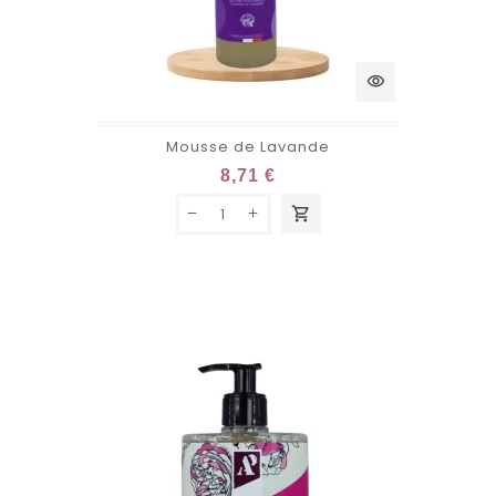
visibility
Mousse de Lavande
8,71 €
shopping_cart