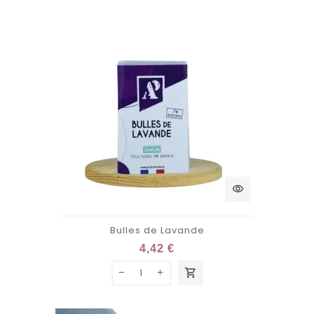
visibility
Bulles de Lavande
4,42 €
shopping_cart