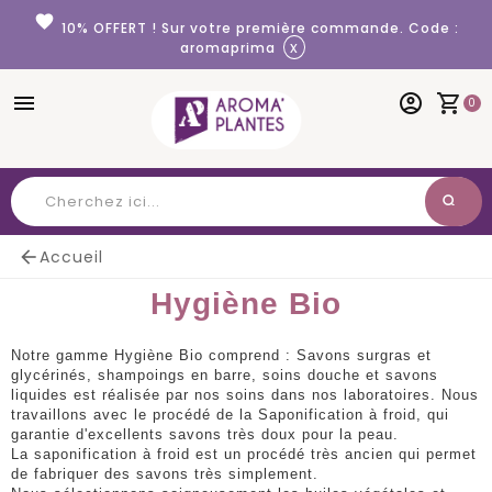
Panneau de gestion des cookies
favorite
10% OFFERT ! Sur votre première commande. Code :
x
aromaprima
menu
account_circle
shopping_cart
0
search
Chercher

Accueil
Hygiène Bio
Notre gamme Hygiène Bio comprend : Savons
surgras et
glycérinés, shampoings en barre, soins douche et savons
liquides est réalisée par nos soins dans nos laboratoires. Nous
travaillons avec le procédé de la Saponification à froid, qui
garantie d'excellents savons très doux pour la peau.
La saponification à froid est un procédé très ancien qui permet
de fabriquer des savons très simplement.