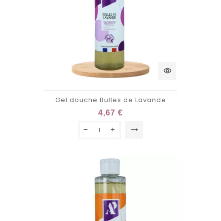
visibility
Gel douche Bulles de Lavande
4,67 €
trending_flat