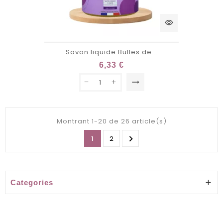
visibility
Savon liquide Bulles de...
6,33 €
trending_flat
Montrant 1-20 de 26 article(s)

1
2
Categories
