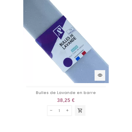
visibility
Bulles de Lavande en barre
38,25 €
shopping_cart