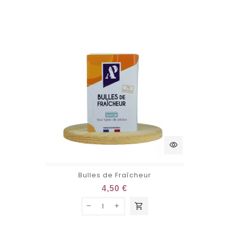
visibility
Bulles de Fraîcheur
4,50 €
shopping_cart