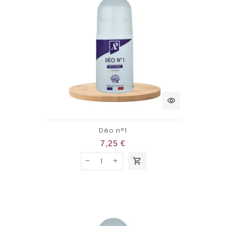
visibility
Déo n°1
7,25 €
shopping_cart