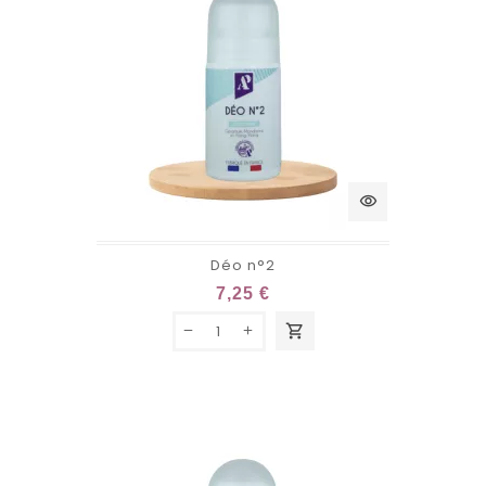
visibility
Déo n°2
7,25 €
shopping_cart