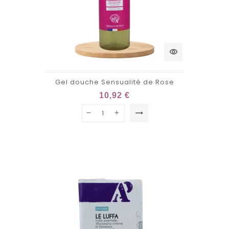
visibility
Gel douche Sensualité de Rose
10,92 €
trending_flat