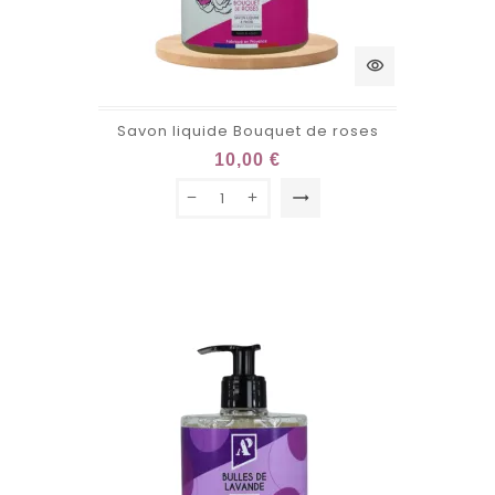
visibility
Savon liquide Bouquet de roses
10,00 €
trending_flat