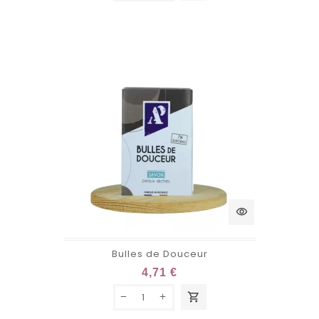
visibility
Bulles de Douceur
4,71 €
shopping_cart