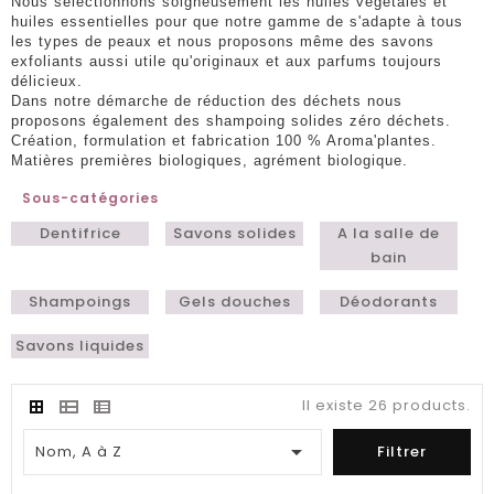
Nous sélectionnons soigneusement les huiles végétales et
huiles essentielles pour que notre gamme de s'adapte à tous
les types de peaux et nous proposons même des savons
exfoliants aussi utile qu'originaux et aux parfums toujours
délicieux.
Dans notre démarche de réduction des déchets nous
proposons également des shampoing solides zéro déchets.
Création, formulation et fabrication 100 % Aroma'plantes.
Matières premières biologiques, agrément biologique.
Sous-catégories
Dentifrice
Savons solides
A la salle de
bain
Shampoings
Gels douches
Déodorants
Savons liquides
Il existe 26 products.

Nom, A à Z
Filtrer