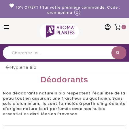
Panneau de gestion des cookies
favorite
10% OFFERT ! Sur votre première commande. Code :
x
aromaprima
menu
account_circle
shopping_cart
0
search
Chercher

Hygiène Bio
Déodorants
Nos
déodorants naturels bio
respectent l'équilibre de la
peau tout en assurant une fraîcheur au quotidien. Sans
sels d'aluminium, ils sont formulés à partir d'ingrédients
d'origine naturelle et parfumés avec nos
huiles
essentielles
distillées en Provence.