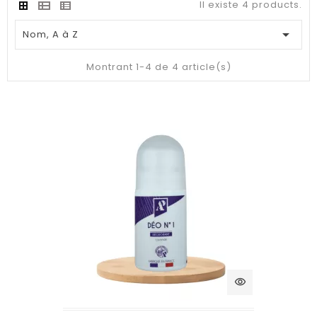
Il existe 4 products.

Nom, A à Z
Montrant 1-4 de 4 article(s)
visibility