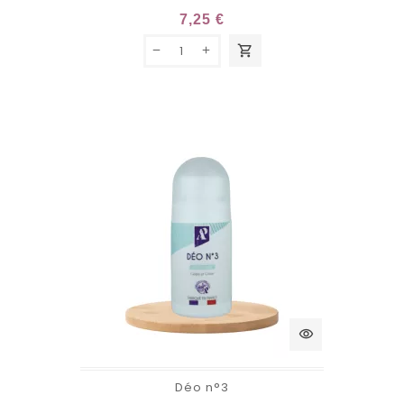
7,25 €
shopping_cart
visibility
Déo n°3