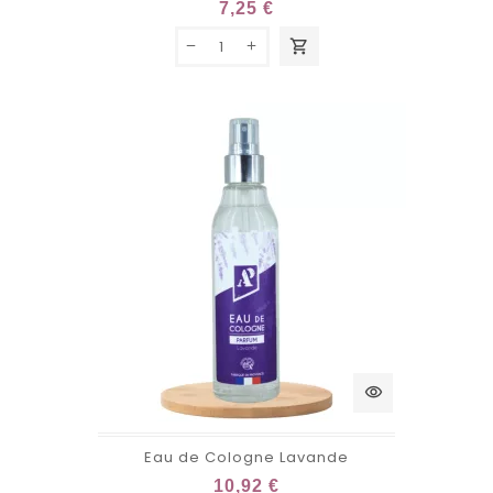
7,25 €
shopping_cart
visibility
Eau de Cologne Lavande
10,92 €