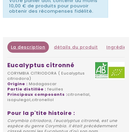
Votre panier doit contenir au moins
10,00 € de produits pour pouvoir
obtenir des récompenses fidélité.
La description
détails du produit
Ingrédient
Eucalyptus citronné
CORYMBIA CITRIODORA ( Eucalyptus
citriodora)
Origine :
Madagascar
Partie distillée :
feuilles
Principaux composants :
citronellal,
isopulegol,citronellol
Pour la p'tite histoire :
Corymbia citriodora, l'eucalyptus citronné, est une
espèce du genre Corymbia. Il était précédemment
classé parmi les Eucalyptus d'où son nom