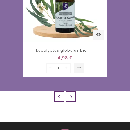
visibility
Eucalyptus globulus bio -...
4,98 €
trending_flat

