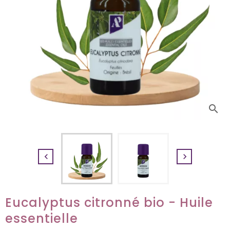
search


Eucalyptus citronné bio - Huile
essentielle