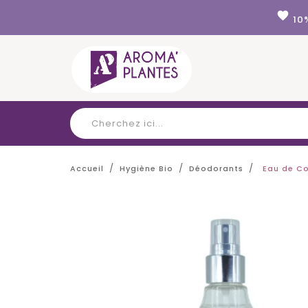
Panneau de gestion des cookies
favorite
10
Accueil
Hygiène Bio
Déodorants
Eau de C