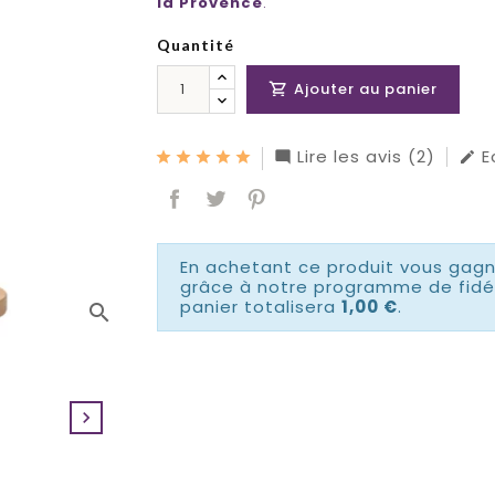
la Provence
.
Quantité
Ajouter au panier

Lire les avis (2)
Ec


En achetant ce produit vous gag
grâce à notre programme de fidél
panier totalisera
1,00 €
.
search
