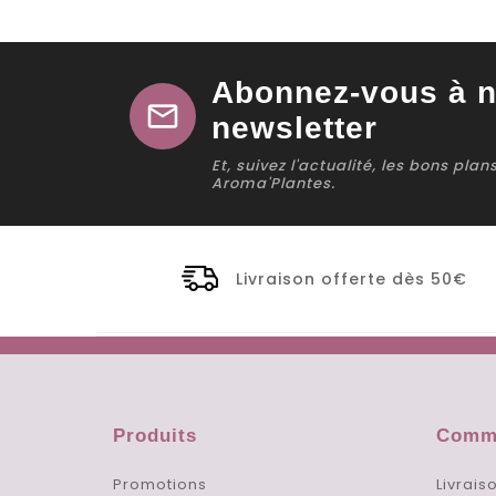
Abonnez-vous à n
mail
newsletter
Et, suivez l'actualité, les bons pla
Aroma'Plantes.
Livraison offerte dès 50€
Produits
Comma
Promotions
Livrais