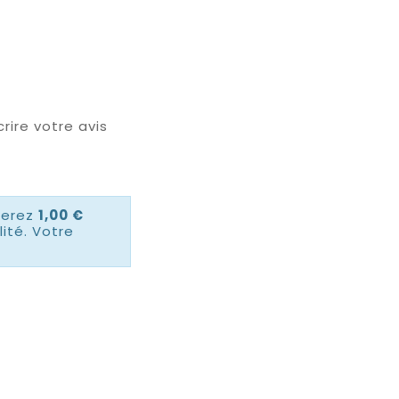
rire votre avis
nerez
1,00 €
ité. Votre