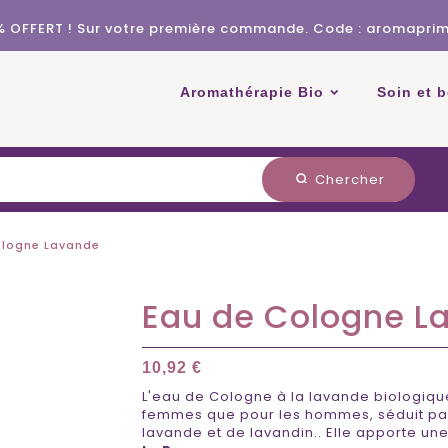
% OFFERT ! Sur votre première commande. Code : aromapri
Aromathérapie Bio
Soin et 
Chercher
search
ologne Lavande
Eau de Cologne L
10,92 €
L'eau de Cologne à la lavande biologiqu
femmes que pour les hommes, séduit par
lavande et de lavandin.. Elle apporte un