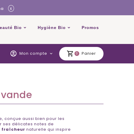
x
ma
beauté Bio
Hygiène Bio
Promos
account_circle
shopping_cart
Mon compte
Panier
expand_more
0
avande
e, conçue aussi bien pour les
 ses délicates notes de
e
fraîcheur
naturelle qui inspire