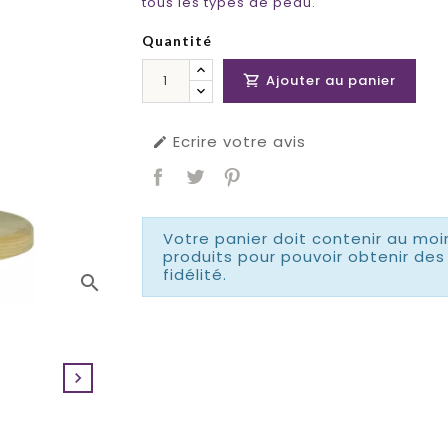
tous les types de peau.
Quantité
Ajouter au panier

Ecrire votre avis

Votre panier doit contenir au moi
produits pour pouvoir obtenir d
fidélité.
search
