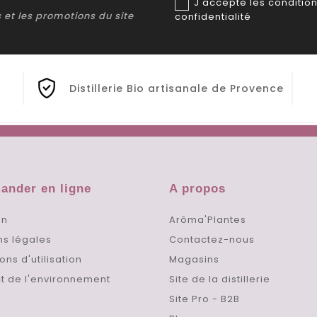
J'accepte les condition
ns et les promotions du site
confidentialité
Distillerie Bio artisanale de Provence
nder en ligne
A propos
on
Arôma'Plantes
ns légales
Contactez-nous
ons d'utilisation
Magasins
t de l'environnement
Site de la distillerie
Site Pro - B2B