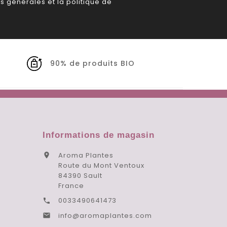
s générales et la politique de
90% de produits BIO
Informations de magasin
Aroma Plantes

Route du Mont Ventoux
84390 Sault
France
0033490641473

info@aromaplantes.com
