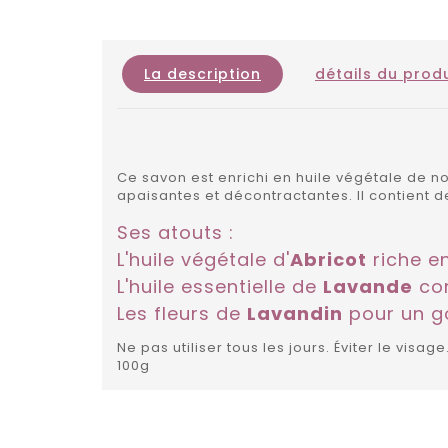
La description
détails du produ
Ce savon est enrichi en huile végétale de no
apaisantes et décontractantes. Il contient de
Ses atouts :
L'huile végétale d'
Abricot
riche e
L'huile essentielle de
Lavande
con
Les fleurs de
Lavandin
pour un g
Ne pas utiliser tous les jours. Éviter le visag
100g