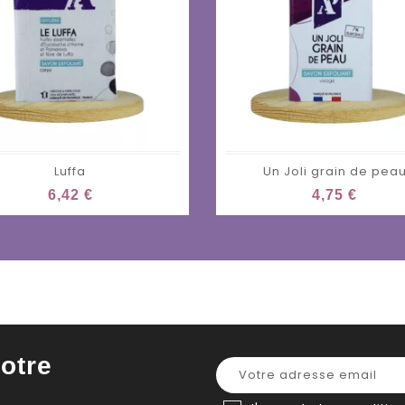
Luffa
Un Joli grain de pea
6,42 €
4,75 €
otre