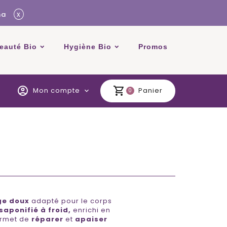
x
ma
beauté Bio
Hygiène Bio
Promos
account_circle
shopping_cart
Mon compte
Panier
expand_more
0
e doux
adapté pour le corps
saponifié à froid,
enrichi en
permet de
réparer
et
apaiser