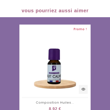
vous pourriez aussi aimer
Promo !
visibility
Composition Huiles...
8,92 €