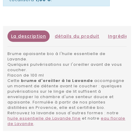
La description
détails du produit
Ingrédient
Brume apaisante bio à l'huile essentielle de
Lavande.
Quelques pulvérisations sur l'oreiller avant de vous
coucher.
Flacon de 100 ml
Cette
brume d'oreiller à la Lavande
accompagne
un moment de détente avant le coucher : quelques
pulvérisations sur le linge de lit suffisent à
envelopper la chambre d'une senteur douce et
apaisante. Formulée à partir de nos plantes
distillées en Provence, elle est certifiée bio.
Retrouvez la lavande sous d'autres formes : notre
huile essentielle de Lavande fine
et notre
eau florale
de Lavande
.