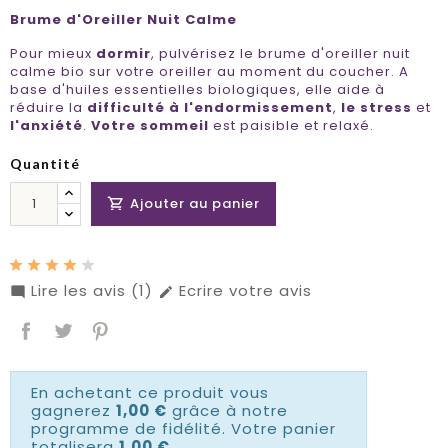
Brume d'Oreiller Nuit Calme
Pour mieux
dormir
, pulvérisez le brume d'oreiller nuit
calme bio sur votre oreiller au moment du coucher. A
base d'huiles essentielles biologiques, elle aide à
réduire la
difficulté à l'endormissement
,
le stress
et
l'anxiété
.
Votre sommeil
est paisible et relaxé.
Quantité
Ajouter au panier

Lire les avis (1)
Ecrire votre avis


En achetant ce produit vous
gagnerez
1,00 €
grâce à notre
programme de fidélité. Votre panier
totalisera
1,00 €
.