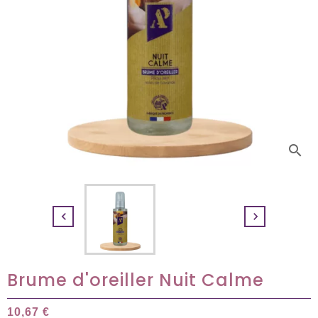
search


Brume d'oreiller Nuit Calme
10,67 €