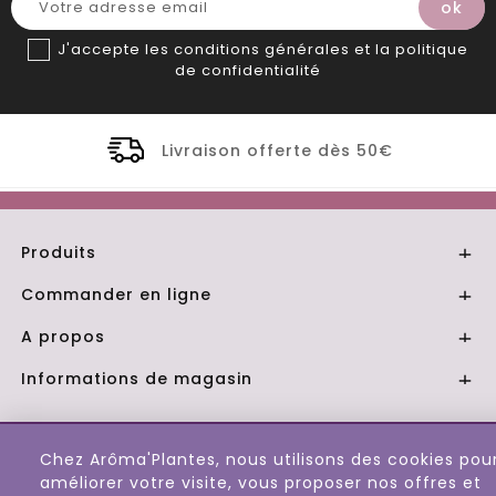
J'accepte les conditions générales et la politique
de confidentialité
Livraison offerte dès 50€
Produits

Commander en ligne

A propos

Informations de magasin

© 2026 - Aroma Plantes
Chez Arôma'Plantes, nous utilisons des cookies pou
améliorer votre visite, vous proposer nos offres et