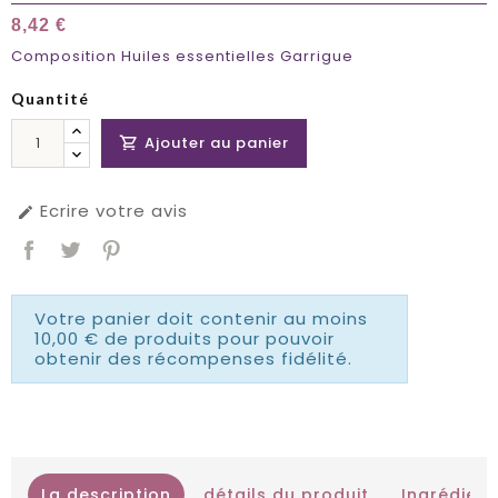
8,42 €
Composition Huiles essentielles Garrigue
Quantité
Ajouter au panier

Ecrire votre avis

Votre panier doit contenir au moins
10,00 € de produits pour pouvoir
obtenir des récompenses fidélité.
La description
détails du produit
Ingrédient