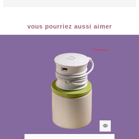
vous pourriez aussi aimer
Promo !
visibility