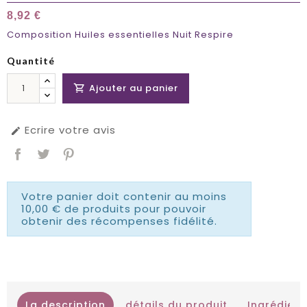
8,92 €
Composition Huiles essentielles Nuit Respire
Quantité
Ajouter au panier

Ecrire votre avis

Votre panier doit contenir au moins
10,00 € de produits pour pouvoir
obtenir des récompenses fidélité.
La description
détails du produit
Ingrédient