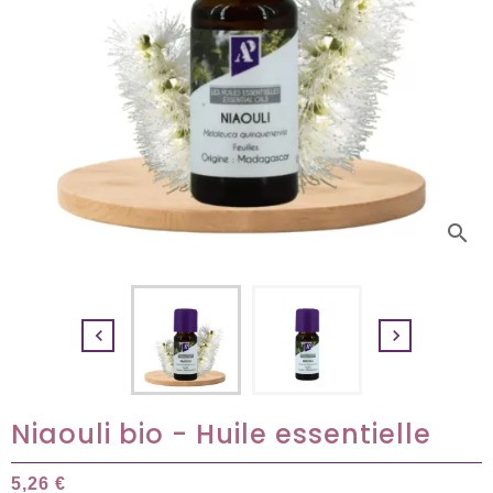
search


Niaouli bio - Huile essentielle
5,26 €