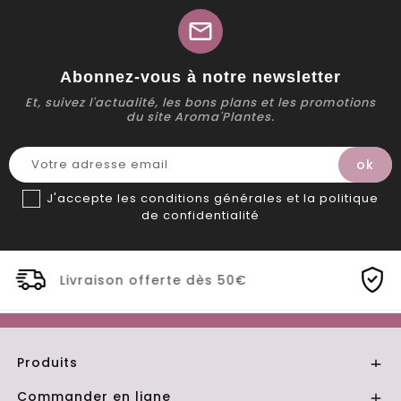
mail
Abonnez-vous à notre newsletter
Et, suivez l'actualité, les bons plans et les promotions
du site Aroma'Plantes.
J'accepte les conditions générales et la politique
de confidentialité
50€
Distillerie Bio artisanale de Pr
Produits

Commander en ligne
