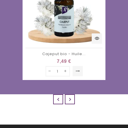
visibility
Cajeput bio - Huile...
7,49 €
trending_flat

