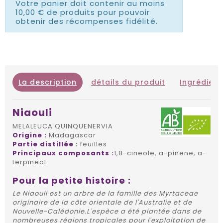
Votre panier doit contenir au moins
10,00 € de produits pour pouvoir
obtenir des récompenses fidélité.
La description
détails du produit
Ingrédient
Niaouli
MELALEUCA QUINQUENERVIA
Origine :
Madagascar
Partie distillée :
feuilles
Principaux composants :
1,8-cineole, a-pinene, a-
terpineol
Pour la petite histoire :
Le Niaouli est un arbre de la famille des Myrtaceae
originaire de la côte orientale de l'Australie et de
Nouvelle-Calédonie.L'espèce a été plantée dans de
nombreuses régions tropicales pour l'exploitation de