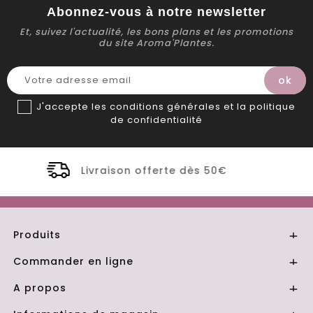
Abonnez-vous à notre newsletter
Et, suivez l'actualité, les bons plans et les promotions
du site Aroma'Plantes.
J'accepte les conditions générales et la politique
de confidentialité
e dès 50€
Distillerie Bio artisanal
Produits

Commander en ligne

A propos
