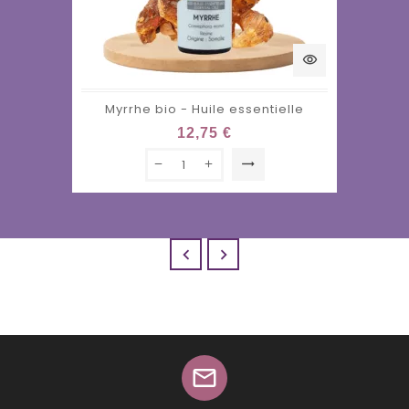
visibility
Myrrhe bio - Huile essentielle
12,75 €
trending_flat


mail