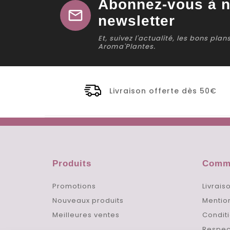
Abonnez-vous à n
mail
newsletter
Et, suivez l'actualité, les bons pla
Aroma'Plantes.
Livraison offerte dès 50€
Produits
Comma
Promotions
Livrais
Nouveaux produits
Mentio
Meilleures ventes
Conditi
Respec