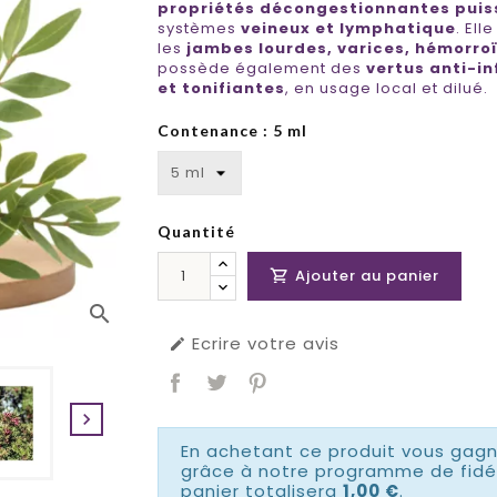
propriétés décongestionnantes puis
systèmes
veineux et lymphatique
. Ell
les
jambes lourdes, varices, hémorro
possède également des
vertus anti-i
et tonifiantes
, en usage local et dilué.
Contenance : 5 ml
Quantité
Ajouter au panier

search
Ecrire votre avis


En achetant ce produit vous gag
grâce à notre programme de fidél
panier totalisera
1,00 €
.