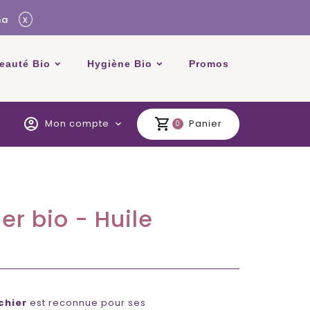
x
ma
beauté Bio
Hygiène Bio
Promos
account_circle
shopping_cart
Mon compte
Panier
expand_more
0
er bio - Huile
chier
est reconnue pour ses