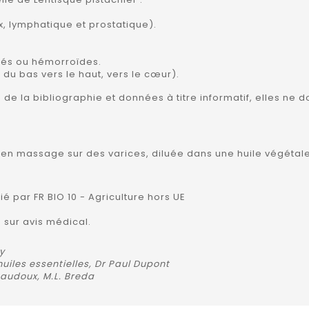
, lymphatique et prostatique).
sités ou hémorroïdes.
 ( du bas vers le haut, vers le cœur).
es de la bibliographie et données à titre informatif, elles n
er en massage sur des varices, diluée dans une huile végétale
fié par FR BIO 10 - Agriculture hors UE
 sur avis médical.
y
uiles essentielles, Dr Paul Dupont
 Baudoux, M.L. Breda