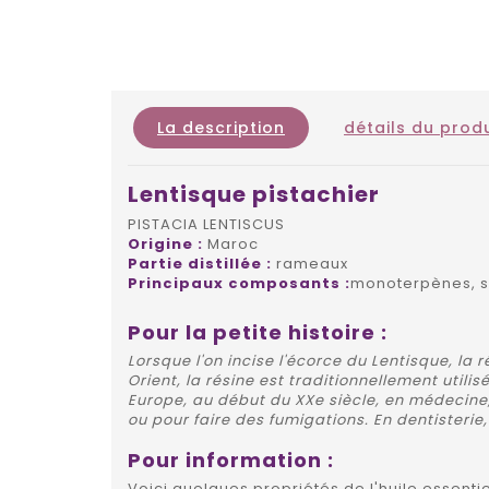
La description
détails du produ
Lentisque pistachier
PISTACIA LENTISCUS
Origine :
Maroc
Partie distillée :
rameaux
Principaux composants :
monoterpènes, s
Pour la petite histoire :
Lorsque l'on incise l'écorce du Lentisque, la 
Orient, la résine est traditionnellement utili
Europe, au début du XXe siècle, en médecin
ou pour faire des fumigations. En dentisterie,
Pour information :
Voici quelques propriétés de l'huile essentie