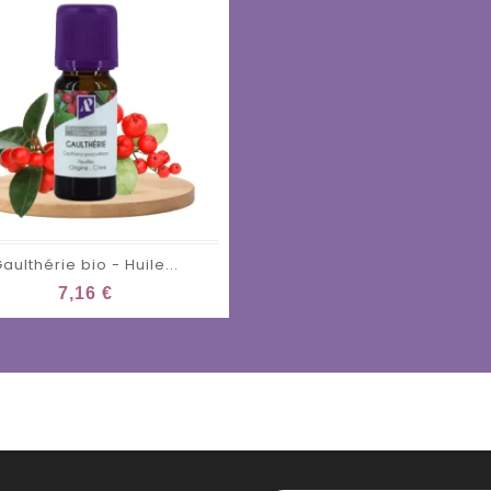
aulthérie bio - Huile...
7,16 €