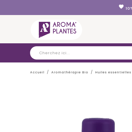
Panneau de gestion des cookies
favorite
10
Accueil
Aromathérapie Bio
Huiles essentielles