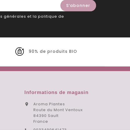
s générales et la politique de
90% de produits BIO
Informations de magasin
Aroma Plantes

Route du Mont Ventoux
84390 Sault
France
0033490641473