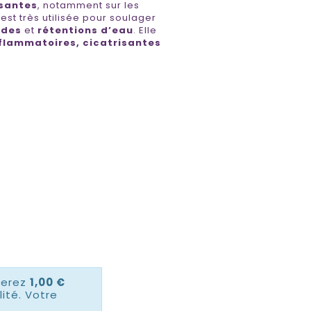
santes
, notamment sur les
e est très utilisée pour soulager
ïdes
et
rétentions d’eau
. Elle
nflammatoires, cicatrisantes
nerez
1,00 €
ité. Votre