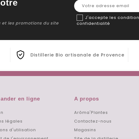
otre
J'accepte les condition
ns et les promotions du site
confidentialité
Distillerie Bio artisanale de Provence
nder en ligne
A propos
on
Arôma'Plantes
ns légales
Contactez-nous
ons d'utilisation
Magasins
t de l'environnement
Site de la distillerie