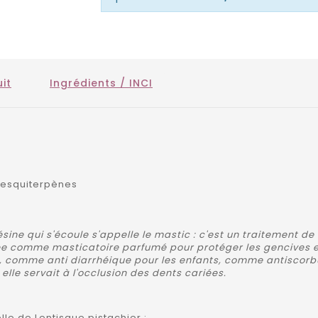
it
Ingrédients / INCI
esquiterpènes
résine qui s'écoule s'appelle le mastic : c'est un traitement d
sée comme masticatoire parfumé pour protéger les gencives et ra
e, comme anti diarrhéique pour les enfants, comme antiscor
 elle servait à l'occlusion des dents cariées.
lle de Lentisque pistachier :