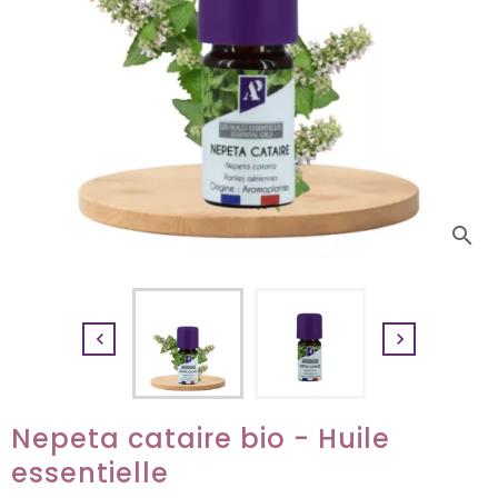
search


Nepeta cataire bio - Huile
essentielle