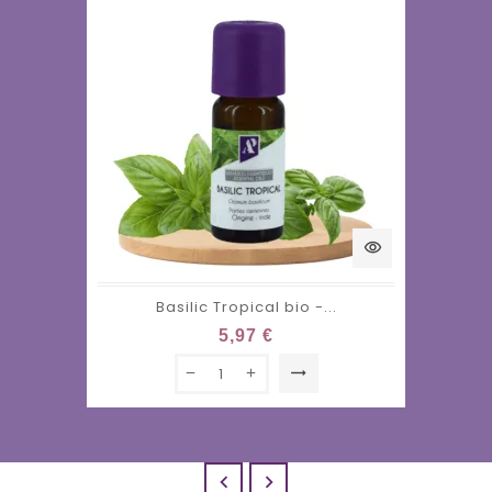
visibility
Basilic Tropical bio -...
5,97 €
trending_flat

