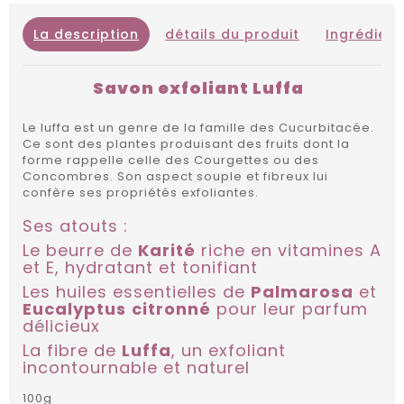
La description
détails du produit
Ingrédient
Savon exfoliant Luffa
Le luffa est un genre de la famille des Cucurbitacée.
Ce sont des plantes produisant des fruits dont la
forme rappelle celle des Courgettes ou des
Concombres. Son aspect souple et fibreux lui
confère ses propriétés exfoliantes.
Ses atouts :
Le beurre de
Karité
riche en vitamines A
et E, hydratant et tonifiant
Les huiles essentielles de
Palmarosa
et
Eucalyptus
citronné
pour leur parfum
délicieux
La fibre de
Luffa
, un exfoliant
incontournable et naturel
100g