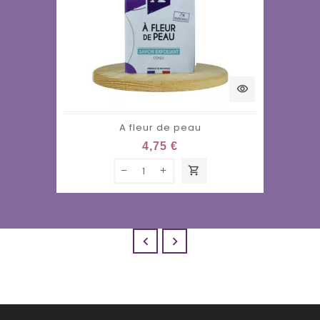
visibility
A fleur de peau
4,75 €
shopping_cart

