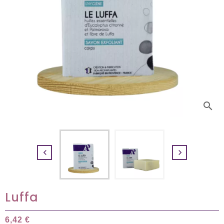
search


Luffa
6,42 €