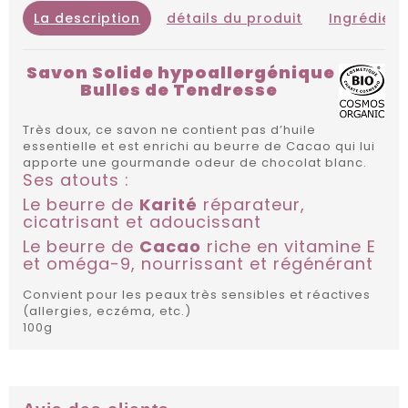
La description
détails du produit
Ingrédient
Savon Solide hypoallergénique
Bulles de Tendresse
Très doux, ce savon ne contient pas d’huile
essentielle et est enrichi au beurre de Cacao qui lui
apporte une gourmande odeur de chocolat blanc.
Ses atouts :
Le beurre de
Karité
réparateur,
cicatrisant et adoucissant
Le beurre de
Cacao
riche en vitamine E
et oméga-9, nourrissant et régénérant
Convient pour les peaux très sensibles et réactives
(allergies, eczéma, etc.)
100g