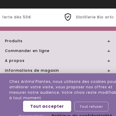
€
Distillerie Bio artisanale de Prov
Produits

Commander en ligne

A propos

Informations de magasin

Chez Arôma'Plantes, nous utilisons des cookies pou
© 2026 - Aroma Plantes
améliorer votre visite, vous proposer nos offres et
mesurer notre audience. Votre choix reste modifiab
à tout moment.
Tout accepter
Tout refuser
Politique de confidentialité