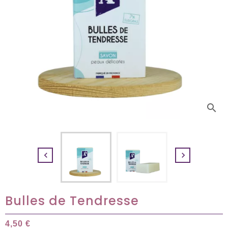
search


Bulles de Tendresse
4,50 €