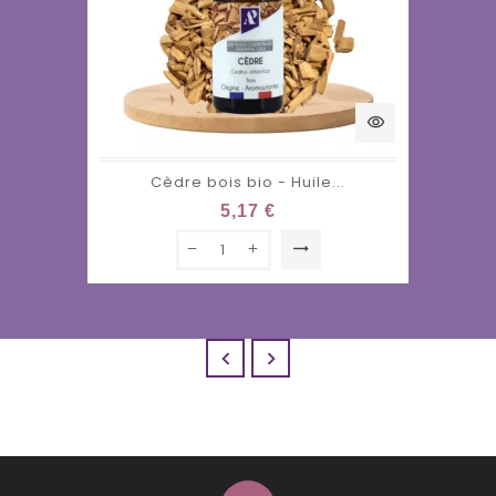
visibility
Cèdre bois bio - Huile...
5,17 €
trending_flat

