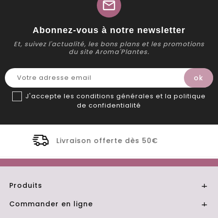
mail
Abonnez-vous à notre newsletter
Et, suivez l'actualité, les bons plans et les promotions
du site Aroma'Plantes.
J'accepte les conditions générales et la politique
de confidentialité
erte dès 50€
Distillerie Bio artisa
Produits

Commander en ligne
