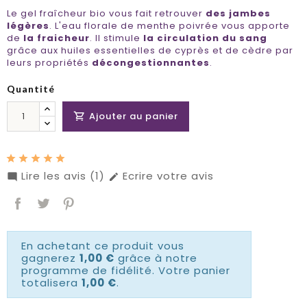
Le gel fraîcheur bio vous fait retrouver
des
jambes
légères
. L'eau florale de menthe poivrée vous apporte
de
la fraicheur
. Il stimule
la circulation du sang
grâce aux huiles essentielles de cyprès et de cèdre par
leurs propriétés
décongestionnantes
.
Quantité
Ajouter au panier

Lire les avis (1)
Ecrire votre avis


En achetant ce produit vous
gagnerez
1,00 €
grâce à notre
programme de fidélité. Votre panier
totalisera
1,00 €
.