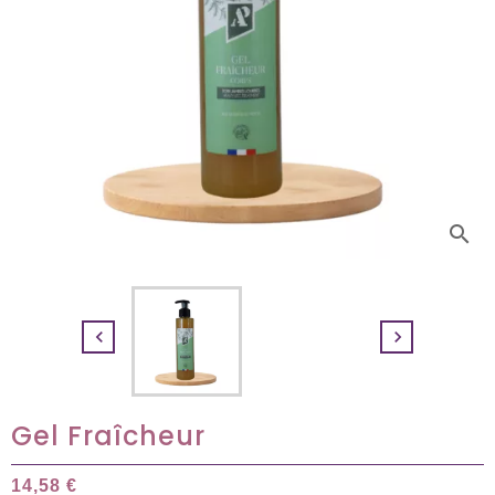
search


Gel Fraîcheur
14,58 €