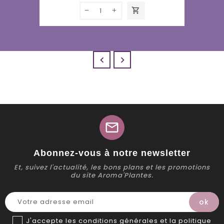
shopping_cart


mail
Abonnez-vous à notre newsletter
Et, suivez l'actualité, les bons plans et les promotions
du site Aroma'Plantes.
J'accepte les conditions générales et la politique