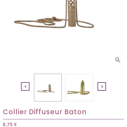
search


Collier Diffuseur Baton
8,75 €