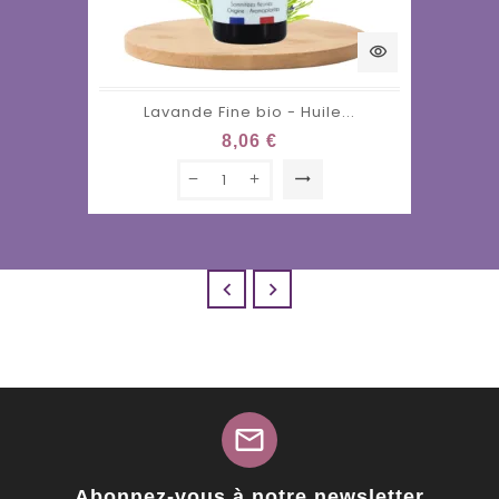
visibility
Lavande Fine bio - Huile...
8,06 €
trending_flat


mail
Abonnez-vous à notre newsletter