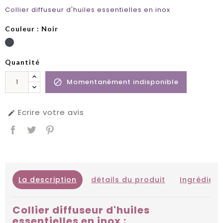
Collier diffuseur d'huiles essentielles en inox
Couleur : Noir
Quantité
Momentanément indisponible

Ecrire votre avis

La description
détails du produit
Ingrédient
Collier diffuseur d'huiles
essentielles en inox :