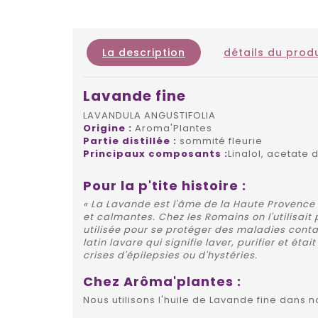
La description
détails du produ
Lavande fine
LAVANDULA ANGUSTIFOLIA
Origine :
Aroma'Plantes
Partie distillée :
sommité fleurie
Principaux composants :
Linalol, acetate 
Pour la p'tite histoire :
« La Lavande est l'âme de la Haute Provence »
et calmantes. Chez les Romains on l'utilisait 
utilisée pour se protéger des maladies conta
latin lavare qui signifie laver, purifier et é
crises d'épilepsies ou d'hystéries.
Chez Arôma'plantes :
Nous utilisons l'huile de Lavande fine dans n