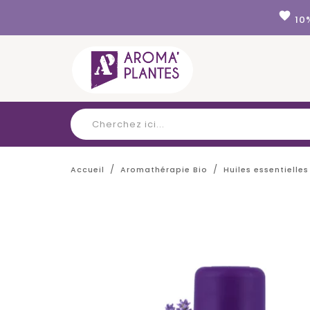
Panneau de gestion des cookies
favorite
10
Accueil
Aromathérapie Bio
Huiles essentielles