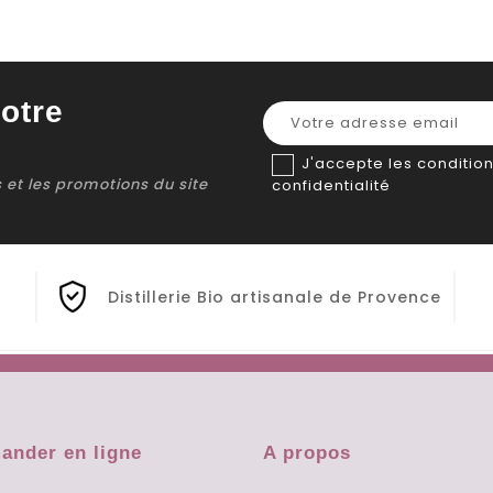
otre
J'accepte les condition
ns et les promotions du site
confidentialité
Distillerie Bio artisanale de Provence
nder en ligne
A propos