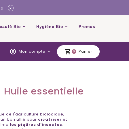
x
ma
beauté Bio
Hygiène Bio
Promos
account_circle
shopping_cart
Mon compte
Panier
expand_more
0
 Huile essentielle
sue de l'agriculture biologique,
t un bon allié pour
cicatriser
et
calme
les piqûres d'insectes
.