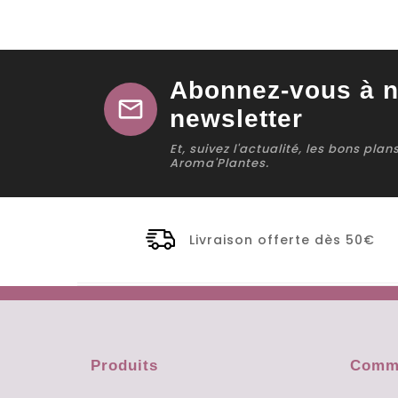
Abonnez-vous à n
mail
newsletter
Et, suivez l'actualité, les bons pla
Aroma'Plantes.
Livraison offerte dès 50€
Produits
Comma