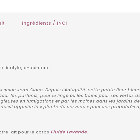
it
Ingrédients / INCI
de linalyle, b-ocimene
 selon Jean Giono. Depuis l'Antiquité, cette petite fleur bleu
pour les parfums, pour le linge ou les bains pour ses vertus dé
gieuses en fumigations et par les moines dans les jardins de 
tait aussi appelée la « plante du cerveau » pour ses propriété
otre lait pour le corps
Fluide Lavande
.