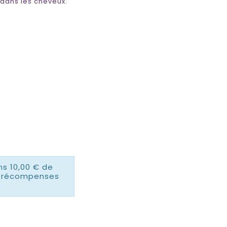
dans les cheveux.
ns 10,00 € de
es récompenses