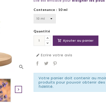
Elle est efficace pour
éloigner les poux
Contenance : 10 ml
Quantité
Ajouter au panier

Ecrire votre avis

search
Votre panier doit contenir au moi
produits pour pouvoir obtenir d
fidélité.
