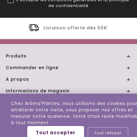
de confidentialité
ferte dès 50€
Distillerie Bio artis
Produits

Commander en ligne

A propos

Informations de magasin

Chez Arôma'Plantes, nous utilisons des cookies pou
© 2026 - Aroma Plantes
améliorer votre visite, vous proposer nos offres et
mesurer notre audience. Votre choix reste modifiab
à tout moment.
Tout accepter
Tout refuser