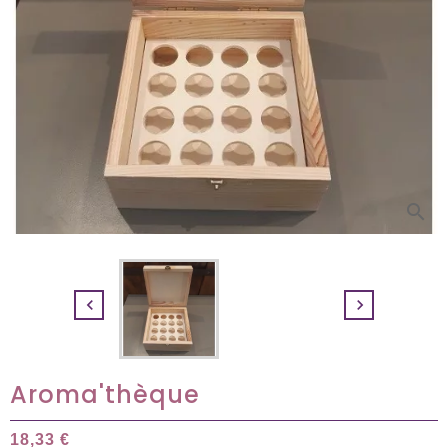
search


Aroma'thèque
18,33 €