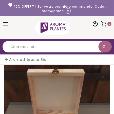
Panneau de gestion des cookies
favorite
10% OFFERT ! Sur votre première commande. Code :
x
aromaprima
menu
account_circle
shopping_cart
0
search
Chercher

Aromathérapie Bio