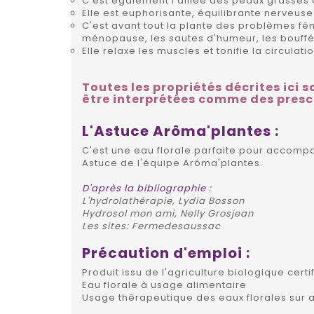
C'est également l'alliée des peaux grasses 
Elle est euphorisante, équilibrante nerveuse
C'est avant tout la plante des problèmes fé
ménopause, les sautes d'humeur, les bouffé
Elle relaxe les muscles et tonifie la circulat
Toutes les propriétés décrites ici s
être interprétées comme des presc
L'Astuce Arôma'plantes :
C'est une eau florale parfaite pour accomp
Astuce de l'équipe Arôma'plantes.
D'après la bibliographie :
L'hydrolathérapie, Lydia Bosson
Hydrosol mon ami, Nelly Grosjean
Les sites: Fermedesaussac
Précaution d'emploi :
Produit issu de l'agriculture biologique certi
Eau florale à usage alimentaire
Usage thérapeutique des eaux florales sur a