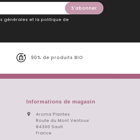
s générales et la politique de
90% de produits BIO
Informations de magasin
Aroma Plantes

Route du Mont Ventoux
84390 Sault
France