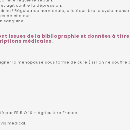
car elle régule le sébum.
 et agit contre la dépression.
minins! Régulatrice hormonale, elle équilibre le cycle menst
es de chaleur.
ion sanguine.
ont issues de la bibliographie et données à titre
riptions médicales.
agner la ménopause sous forme de cure ( si l'on ne souffr
fié par FR BIO 10 – Agriculture France
vis médical.