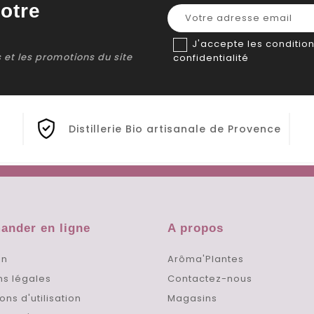
otre
J'accepte les condition
ns et les promotions du site
confidentialité
Distillerie Bio artisanale de Provence
nder en ligne
A propos
on
Arôma'Plantes
ns légales
Contactez-nous
ons d'utilisation
Magasins