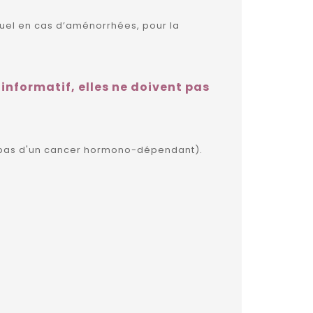
ruel en cas d’aménorrhées, pour la
 informatif, elles ne doivent pas
e pas d'un cancer hormono-dépendant).