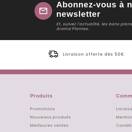
Abonnez-vous à n
mail
newsletter
Et, suivez l'actualité, les bons pla
Aroma'Plantes.
Livraison offerte dès 50€
Produits
Comma
Promotions
Livrais
Nouveaux produits
Mentio
Meilleures ventes
Conditi