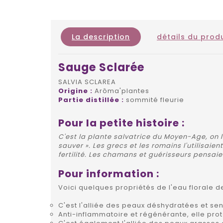
La description
détails du produ
Sauge Sclarée
SALVIA SCLAREA
Origine :
Arôma'plantes
Partie distillée :
sommité fleurie
Pour la petite histoire :
C'est la plante salvatrice du Moyen-Age, on l'
sauver ». Les grecs et les romains l'utilisai
fertilité. Les chamans et guérisseurs pensai
Pour information :
Voici quelques propriétés de l'eau florale d
C'est l'alliée des peaux déshydratées et sen
Anti-inflammatoire et régénérante, elle prot