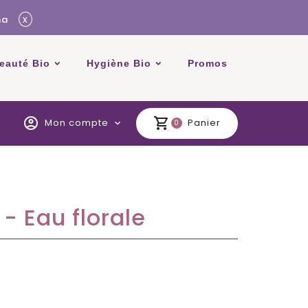
x
ma
beauté Bio
Hygiène Bio
Promos
account_circle
shopping_cart
Mon compte
Panier
expand_more
0
- Eau florale