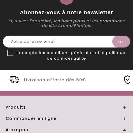
Abonnez-vous à notre newsletter
Et, suivez l'actualité, les bons plans et les promotions
du site Aroma'Plantes.
J'accepte les conditions générales et la politique
de confidentialité
e dès 50€
Distillerie Bio artisanal
Produits

Commander en ligne

A propos
