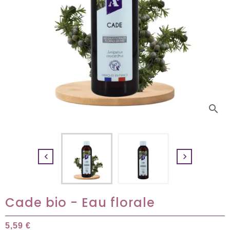
search


Cade bio - Eau florale
5,59 €