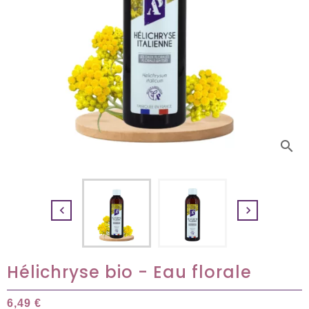
search


Hélichryse bio - Eau florale
6,49 €