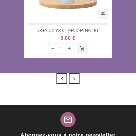
visibility
Soin Contour yeux et lèvres
8,88 €
shopping_cart


mail
Abonnez-vous à notre newsletter