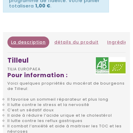
programme de fidélité. Votre panier
totalisera
1,00 €
.
La description
détails du produit
Ingrédient
Tilleul
TILIA EUROPAEA
Pour information :
Voici quelques propriétés du macérat de bourgeons
de Tilleul:
Il favorise un sommeil réparateur et plus long
Il lutte contre le stress et la nervosité
C’est un sédatif doux
Il aide à réduire l’acide urique et le cholestérol
Il lutte contre les reflux gastriques
Il combat l’anxiété et aide à maitriser les TOC et les
névroses