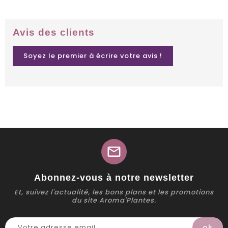
Avis des clients
Soyez le premier à écrire votre avis !
mail
Abonnez-vous à notre newsletter
Et, suivez l'actualité, les bons plans et les promotions
du site Aroma'Plantes.