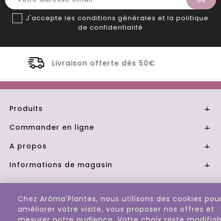
J'accepte les conditions générales et la politique
de confidentialité
ferte dès 50€
Distillerie Bio artis
Produits

Commander en ligne

A propos

Informations de magasin

© 2026 - Aroma Plantes
Chez Arôma'Plantes, nous utilisons des cookies pou
améliorer votre visite, vous proposer nos offres et
mesurer notre audience. Votre choix reste modifiab