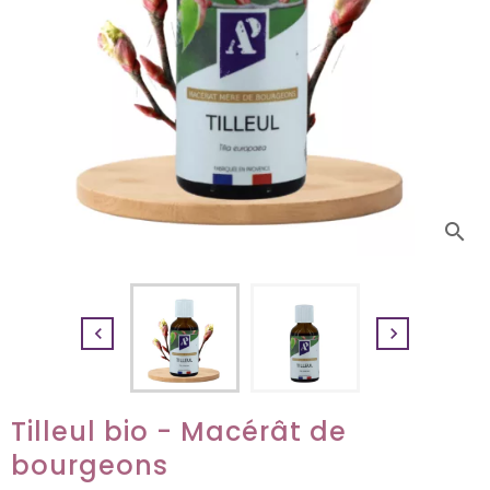
search


Tilleul bio - Macérât de
bourgeons