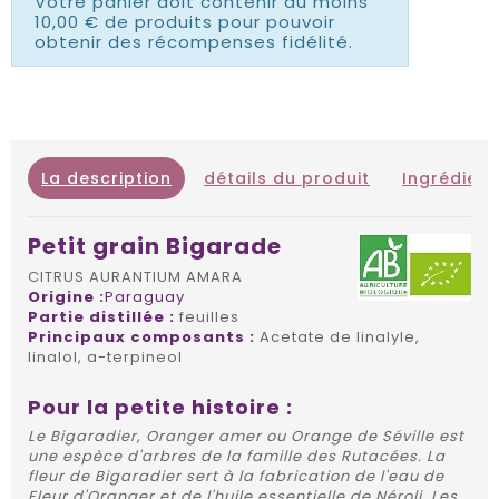
Votre panier doit contenir au moins
10,00 € de produits pour pouvoir
obtenir des récompenses fidélité.
La description
détails du produit
Ingrédient
Petit grain Bigarade
CITRUS AURANTIUM AMARA
Origine :
Paraguay
Partie distillée :
feuilles
Principaux composants :
Acetate de linalyle,
linalol, a-terpineol
Pour la petite histoire :
Le Bigaradier, Oranger amer ou Orange de Séville est
une espèce d'arbres de la famille des Rutacées. La
fleur de Bigaradier sert à la fabrication de l'eau de
Fleur d'Oranger et de l'huile essentielle de Néroli. Les