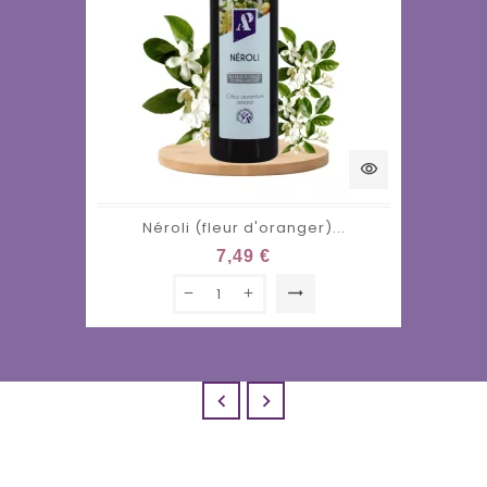
visibility
Néroli (fleur d'oranger)...
7,49 €
trending_flat

