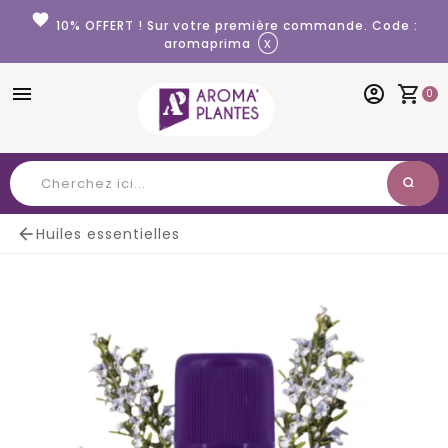
Panneau de gestion des cookies
favorite
10% OFFERT ! Sur votre première commande. Code :
x
aromaprima
menu
account_circle
shopping_cart
0
search
Chercher

Huiles essentielles