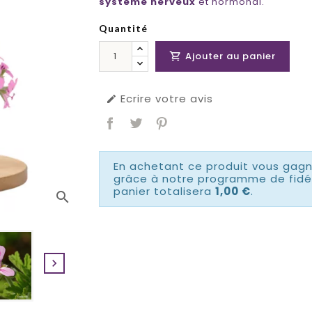
système nerveux
et hormonal.
Quantité
Ajouter au panier

Ecrire votre avis

En achetant ce produit vous gag
grâce à notre programme de fidél
panier totalisera
1,00 €
.
search
