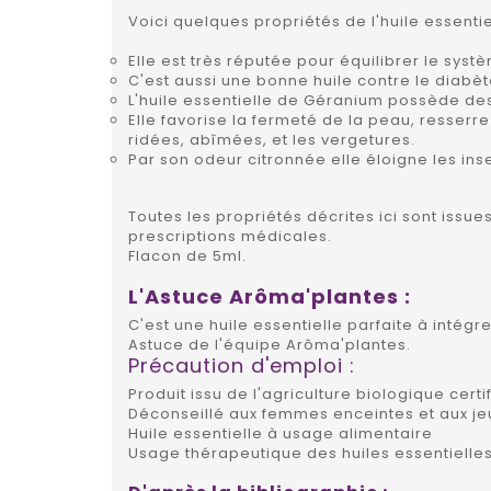
Voici quelques propriétés de l'huile essenti
Elle est très réputée pour équilibrer le sys
C'est aussi une bonne huile contre le diabè
L'huile essentielle de Géranium possède des
Elle favorise la fermeté de la peau, resser
ridées, abîmées, et les vergetures.
Par son odeur citronnée elle éloigne les ins
Toutes les propriétés décrites ici sont issu
prescriptions médicales.
Flacon de 5ml.
L'Astuce Arôma'plantes :
C'est une huile essentielle parfaite à inté
Astuce de l'équipe Arôma'plantes.
Précaution d'emploi :
Produit issu de l'agriculture biologique certif
Déconseillé aux femmes enceintes et aux jeun
Huile essentielle à usage alimentaire
Usage thérapeutique des huiles essentielles