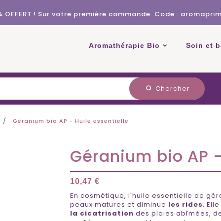
% OFFERT ! Sur votre première commande. Code : aromapri
Aromathérapie Bio
Soin et 
Chercher
search
Géranium bio AP - Huile essentielle
Géranium bio AP -
10,47 €
En cosmétique, l'huile essentielle de gér
peaux matures et diminue
les rides
. Ell
la cicatrisation
des plaies abîmées, des