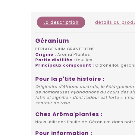
La description
détails du produ
Géranium
PERLAGONIUM GRAVEOLENS
Origine :
Aroma'Plantes
Partie distillée :
feuilles
Principaux composant :
Citronellol, geran
Pour la p'tite histoire :
Originaire d'Afrique australe, le Pélargonium
de nombreuses hybridations au cours des sièc
latin et signifie « dont l'odeur est forte ». 
senteur de rose.
Chez Arôma'plantes :
Nous utilisons l'huile de Géranium dans notr
Pour information :