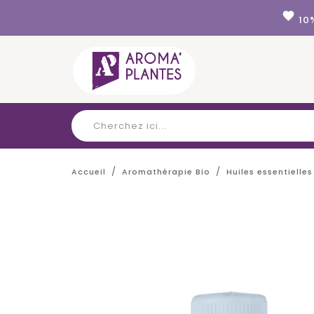
Panneau de gestion des cookies
favorite
10
Accueil
Aromathérapie Bio
Huiles essentielles