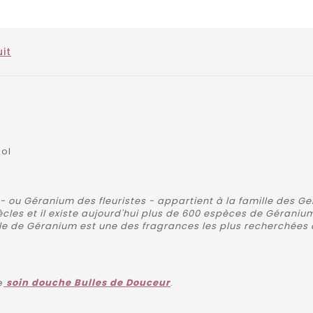
it
iol
 - ou Géranium des fleuristes - appartient à la famille des G
les et il existe aujourd'hui plus de 600 espèces de Géranium
L'huile de Géranium est une des fragrances les plus recherchée
e
soin douche Bulles de Douceur
.