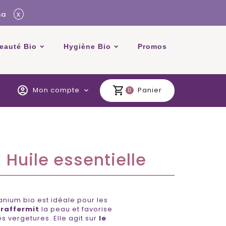
x
ma
beauté Bio
Hygiène Bio
Promos
account_circle
shopping_cart
Mon compte
Panier
expand_more
0
 Huile essentielle
anium bio est idéale pour les
e
raffermit
la peau et favorise
 vergetures. Elle agit sur
le