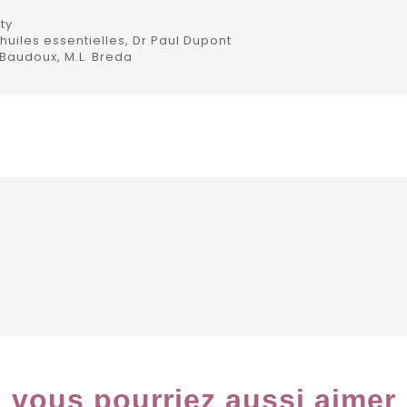
ty
uiles essentielles, Dr Paul Dupont
 Baudoux, M.L. Breda
vous pourriez aussi aimer