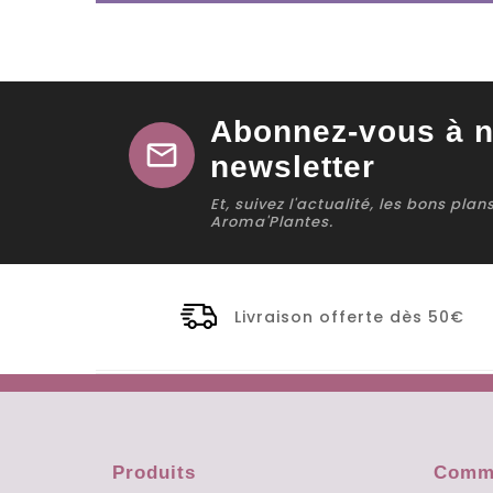
Abonnez-vous à n
mail
newsletter
Et, suivez l'actualité, les bons pla
Aroma'Plantes.
Livraison offerte dès 50€
Produits
Comma