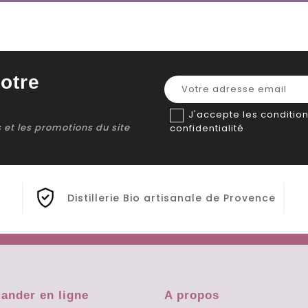
otre
J'accepte les condition
ns et les promotions du site
confidentialité
Distillerie Bio artisanale de Provence
nder en ligne
A propos