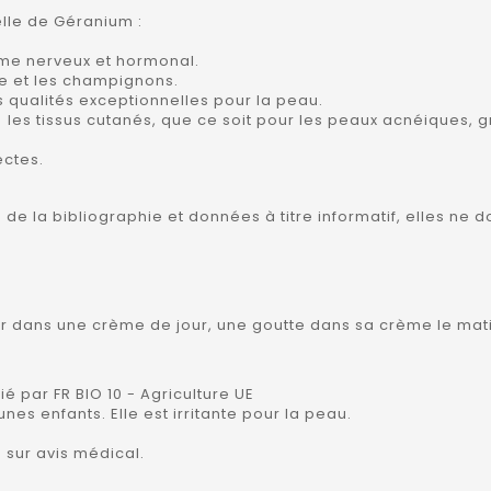
elle de Géranium :
tème nerveux et hormonal.
te et les champignons.
 qualités exceptionnelles pour la peau.
re les tissus cutanés, que ce soit pour les peaux acnéiques
ectes.
es de la bibliographie et données à titre informatif, elles n
grer dans une crème de jour, une goutte dans sa crème le ma
ié par FR BIO 10 - Agriculture UE
es enfants. Elle est irritante pour la peau.
 sur avis médical.