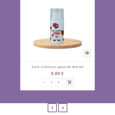
visibility
Soin Contour yeux et lèvres
8,88 €
shopping_cart

