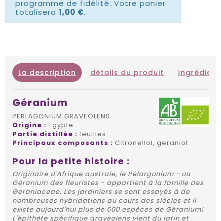
programme de fidélité. Votre panier
totalisera
1,00 €
.
La description
détails du produit
Ingrédient
Géranium
PERLAGONIUM GRAVEOLENS
Origine :
Egypte
Partie distillée :
feuilles
Principaux composants :
Citronellol, geraniol
Pour la petite histoire :
Originaire d'Afrique australe, le Pélargonium - ou
Géranium des fleuristes - appartient à la famille des
Geraniaceae. Les jardiniers se sont essayés à de
nombreuses hybridations au cours des siècles et il
existe aujourd'hui plus de 600 espèces de Géranium!
L'épithète spécifique graveolens vient du latin et