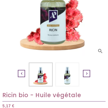
search


Ricin bio - Huile végétale
5,17 €