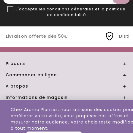
J'accepte les conditions générales et la politique
de confidentialité
 50€
Distillerie Bio artisanale de P
Produits

Commander en ligne

A propos

Informations de magasin

Chez Arôma'Plantes, nous utilisons des cookies pou
© 2026 - Aroma Plantes
améliorer votre visite, vous proposer nos offres et
mesurer notre audience. Votre choix reste modifiab
à tout moment.