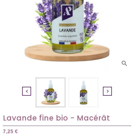
search


Lavande fine bio - Macérât
7,25 €