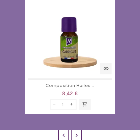
visibility
Composition Huiles...
8,42 €
shopping_cart

