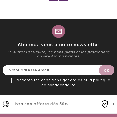
mail
Abonnez-vous à notre newsletter
Et, suivez l'actualité, les bons plans et les promotions
du site Aroma'Plantes.
J'accepte les conditions générales et la politique
de confidentialité
erte dès 50€
Distillerie Bio artisa