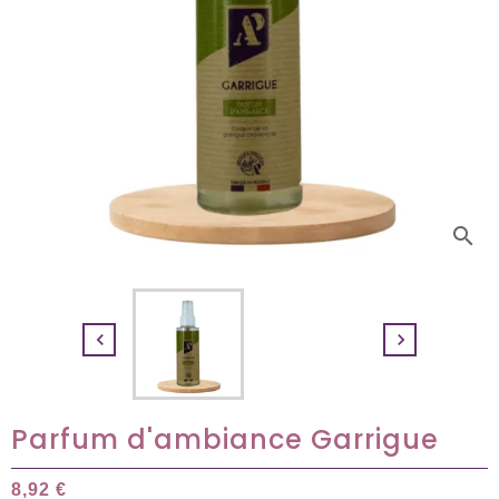
search


Parfum d'ambiance Garrigue
8,92 €