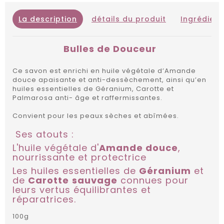
La description
détails du produit
Ingrédient
Bulles de Douceur
Ce savon est enrichi en huile végétale d’Amande
douce apaisante et anti-dessèchement, ainsi qu’en
huiles essentielles de Géranium, Carotte et
Palmarosa anti- âge et raffermissantes.
Convient pour les peaux sèches et abîmées.
Ses atouts :
L'huile végétale d'
Amande douce
,
nourrissante et protectrice
Les huiles essentielles de
Géranium
et
de
Carotte
sauvage
connues pour
leurs vertus équilibrantes et
réparatrices.
100g