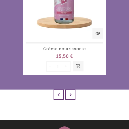
visibility
Crème nourrissante
15,50 €
shopping_cart

