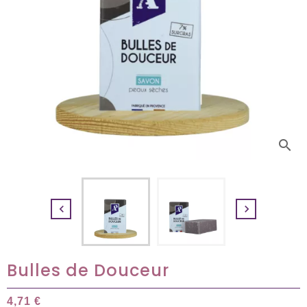
search


Bulles de Douceur
4,71 €