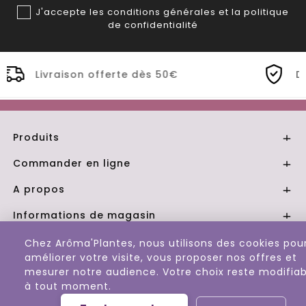
J'accepte les conditions générales et la politique
de confidentialité
dès 50€
Distillerie Bio artisanale d
Produits

Commander en ligne

A propos

Informations de magasin

Chez Arôma'Plantes, nous utilisons des cookies pou
© 2026 - Aroma Plantes
améliorer votre visite, vous proposer nos offres et
mesurer notre audience. Votre choix reste modifiab
à tout moment.