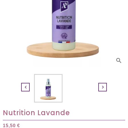
search


Nutrition Lavande
15,50 €