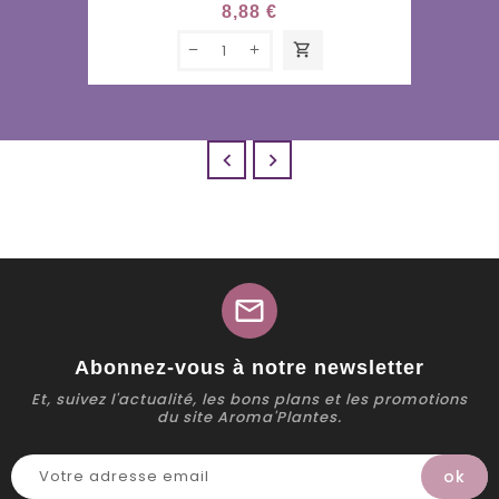
8,88 €
shopping_cart


mail
Abonnez-vous à notre newsletter
Et, suivez l'actualité, les bons plans et les promotions
du site Aroma'Plantes.