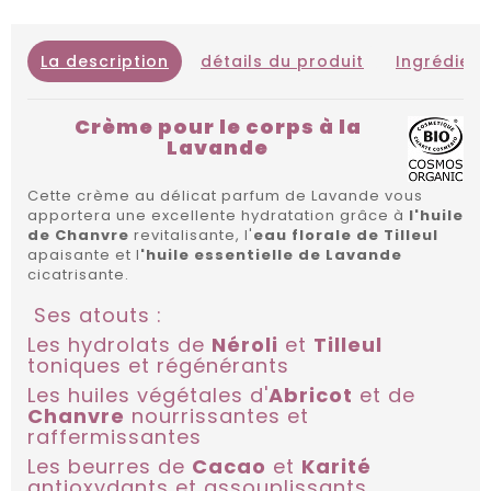
La description
détails du produit
Ingrédient
Crème pour le corps à la
Lavande
Cette crème au délicat parfum de Lavande vous
apportera une excellente hydratation grâce à
l'huile
de Chanvre
revitalisante, l'
eau florale de Tilleul
apaisante et l
'huile essentielle de Lavande
cicatrisante.
Ses atouts :
Les hydrolats de
Néroli
et
Tilleul
toniques et régénérants
Les huiles végétales d'
Abricot
et de
Chanvre
nourrissantes et
raffermissantes
Les beurres de
Cacao
et
Karité
antioxydants et assouplissants