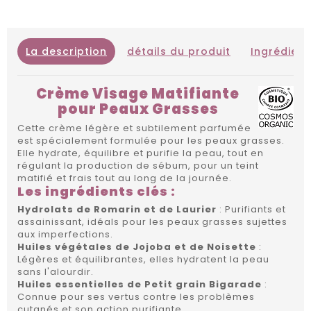
La description
détails du produit
Ingrédient
Crème Visage Matifiante
pour Peaux Grasses
Cette crème légère et subtilement parfumée
est spécialement formulée pour les peaux grasses.
Elle hydrate, équilibre et purifie la peau, tout en
régulant la production de sébum, pour un teint
matifié et frais tout au long de la journée.
Les ingrédients clés :
Hydrolats de Romarin et de Laurier
: Purifiants et
assainissant, idéals pour les peaux grasses sujettes
aux imperfections.
Huiles végétales de Jojoba et de Noisette
:
Légères et équilibrantes, elles hydratent la peau
sans l'alourdir.
Huiles essentielles de Petit grain Bigarade
:
Connue pour ses vertus contre les problèmes
cutanés et son action purifiante.