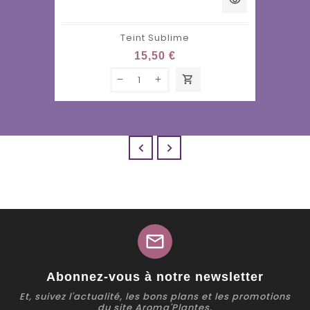
visibility
Teint Sublime
15,50 €
shopping_cart


mail
Abonnez-vous à notre newsletter
Et, suivez l'actualité, les bons plans et les promotions
du site Aroma'Plantes.