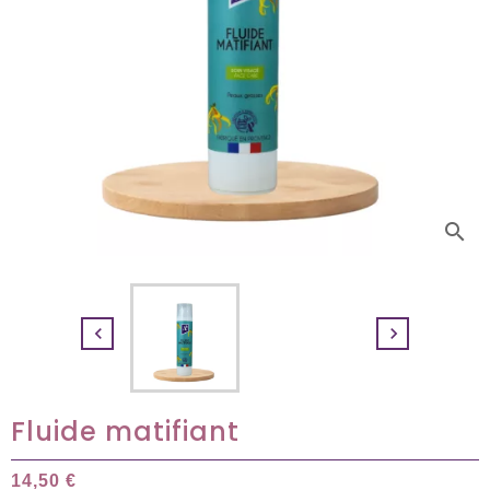
search


Fluide matifiant
14,50 €