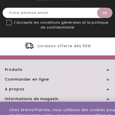
J'accepte les conditions générales et la politique
de confidentialité
Livraison offerte dès 50€
Distil
Produits

Commander en ligne

A propos

Informations de magasin

Chez Arôma'Plantes, nous utilisons des cookies pou
© 2026 - Aroma Plantes