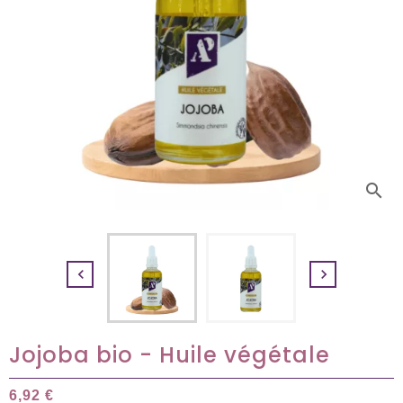
search


Jojoba bio - Huile végétale
6,92 €