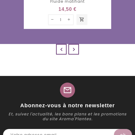
Fluide matifiant
14,50 €
shopping_cart


mail
Abonnez-vous à notre newsletter
Et, suivez l'actualité, les bons plans et les promotions
du site Aroma'Plantes.