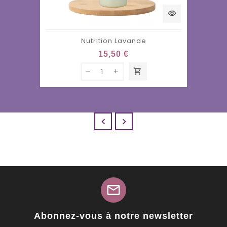
visibility
Nutrition Lavande
15,50 €
shopping_cart


mail
Abonnez-vous à notre newsletter