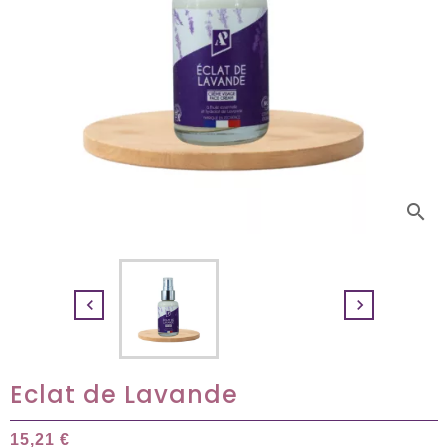
search


Eclat de Lavande
15,21 €