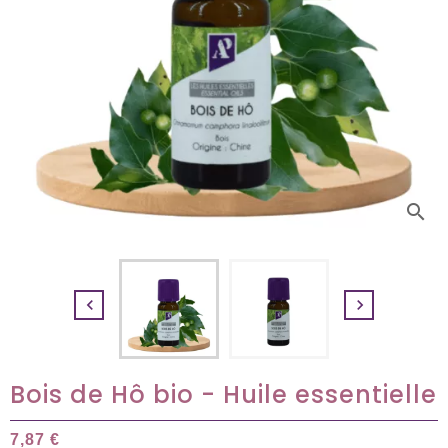
search


Bois de Hô bio - Huile essentielle
7,87 €