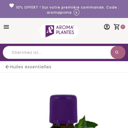
Panneau de gestion des cookies
favorite
10% OFFERT ! Sur votre première commande. Code :
x
aromaprima
menu
account_circle
shopping_cart
0
search
Chercher

Huiles essentielles