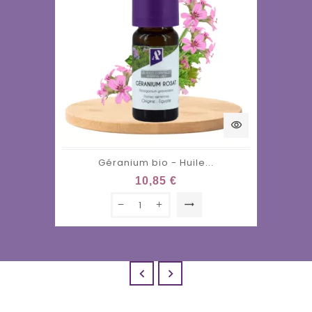
visibility
Géranium bio - Huile...
10,85 €
trending_flat

