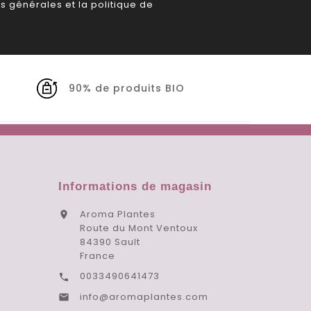
s générales et la politique de
90% de produits BIO
Informations de magasin
Aroma Plantes

Route du Mont Ventoux
84390 Sault
France
0033490641473

info@aromaplantes.com
