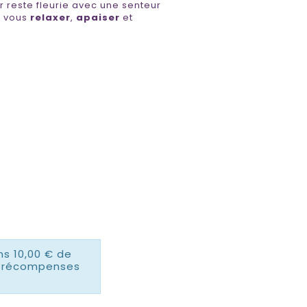
r reste fleurie avec une senteur
r vous
relaxer
,
apaiser
et
ns 10,00 € de
es récompenses