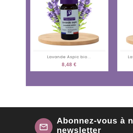
Lavande Aspic bio...
La
8,48 €
Abonnez-vous à n
mail
newsletter