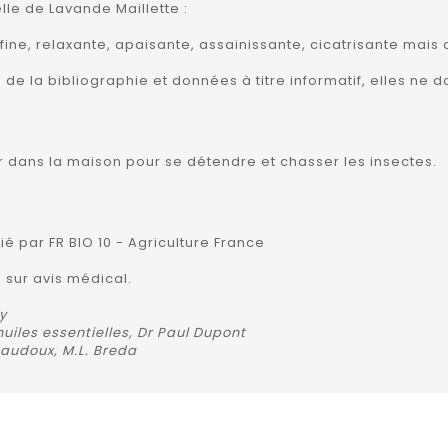
lle de Lavande Maillette :
ine, relaxante, apaisante, assainissante, cicatrisante mais 
es de la bibliographie et données à titre informatif, elles n
ser dans la maison pour se détendre et chasser les insectes.
fié par FR BIO 10 - Agriculture France
 sur avis médical.
y
uiles essentielles, Dr Paul Dupont
 Baudoux, M.L. Breda