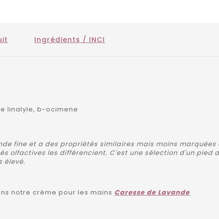
it
Ingrédients / INCI
de linalyle, b-ocimene
nde fine et a des propriétés similaires mais moins marquées q
s olfactives les différencient. C'est une sélection d'un pie
 élevé.
 dans notre crème pour les mains
Caresse de Lavande
.