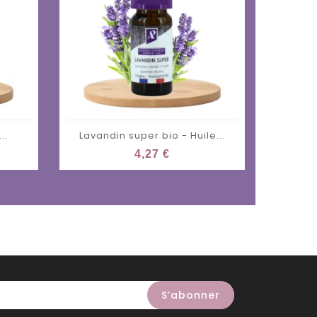
..
Lavandin super bio - Huile...
Lavand
4,27 €