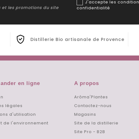
J'accepte les condition
ns et les promotions du site
confidentialité
Distillerie Bio artisanale de Provence
nder en ligne
A propos
on
Arôma'Plantes
ns légales
Contactez-nous
ons d'utilisation
Magasins
t de l'environnement
Site de la distillerie
Site Pro - B2B