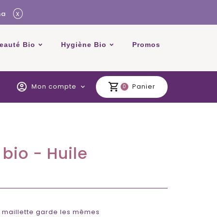
x
ma
beauté Bio
Hygiène Bio
Promos
account_circle
shopping_cart
Mon compte
Panier
expand_more
0
bio - Huile
e maillette garde les mêmes