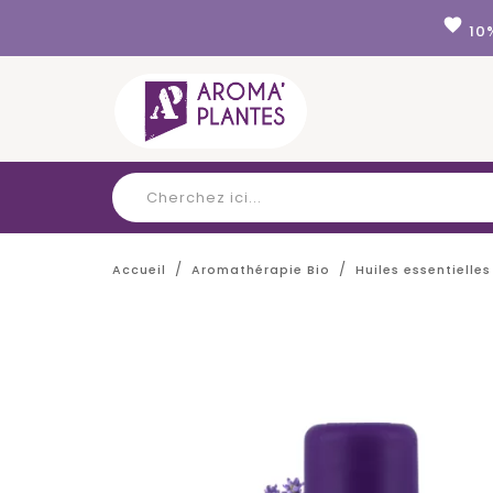
Panneau de gestion des cookies
favorite
10
Accueil
Aromathérapie Bio
Huiles essentielles