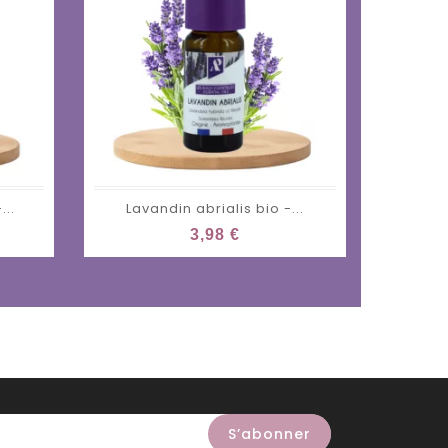
...
Lavandin abrialis bio -...
Lavand
3,98 €