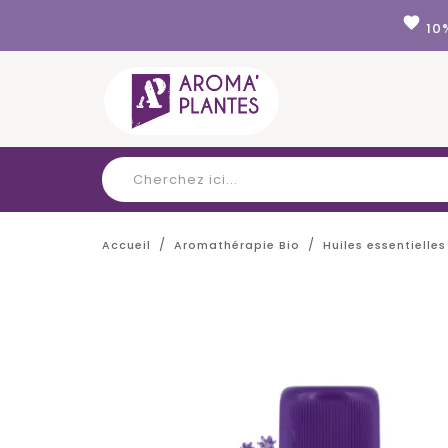
Panneau de gestion des cookies
favorite
10
Accueil
Aromathérapie Bio
Huiles essentielles