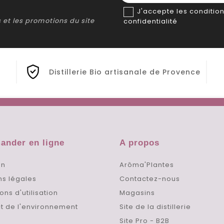
J'accepte les condition
ns et les promotions du site
confidentialité
Distillerie Bio artisanale de Provence
nder en ligne
A propos
on
Arôma'Plantes
ns légales
Contactez-nous
ons d'utilisation
Magasins
t de l'environnement
Site de la distillerie
Site Pro - B2B