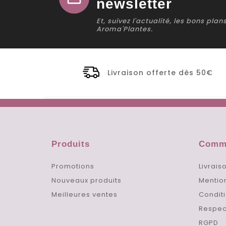
newsletter
Et, suivez l'actualité, les bons pla
Aroma'Plantes.
Livraison offerte dès 50€
Produits
Comma
Promotions
Livrais
Nouveaux produits
Mentio
Meilleures ventes
Conditi
Respec
RGPD