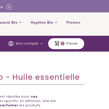
x
ma
beauté Bio
Hygiène Bio
Promos
account_circle
shopping_cart
Mon compte
Panier
expand_more
0
 - Huile essentielle
 est réputée pour
ses
 sportifs. En diffusion, elle est
parfumer
les produits