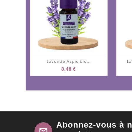
Lavande Aspic bio...
La
8,48 €
Abonnez-vous à n
mail