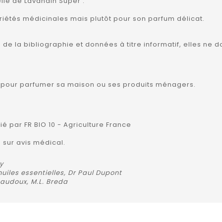
elle de Lavandin Super :
opriétés médicinales mais plutôt pour son parfum délicat.
es de la bibliographie et données à titre informatif, elles n
ser pour parfumer sa maison ou ses produits ménagers.
fié par FR BIO 10 - Agriculture France
 sur avis médical.
y
uiles essentielles, Dr Paul Dupont
 Baudoux, M.L. Breda