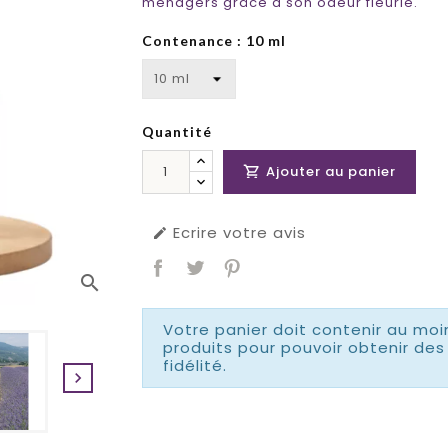
ménagers grâce à son odeur fleurie.
Contenance : 10 ml
Quantité
Ajouter au panier

Ecrire votre avis

search
Votre panier doit contenir au moi
produits pour pouvoir obtenir d
fidélité.
