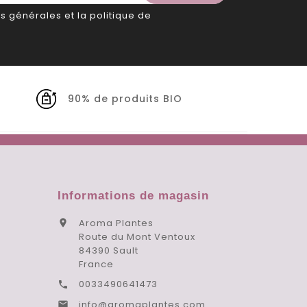
s générales et la politique de
90% de produits BIO
Informations de magasin
Aroma Plantes

Route du Mont Ventoux
84390 Sault
France
0033490641473

info@aromaplantes.com
