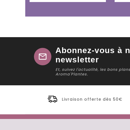
Abonnez-vous à n
mail
newsletter
Et, suivez l'actualité, les bons pla
Aroma'Plantes.
Livraison offerte dès 50€