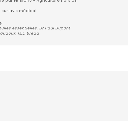
fié par FR BIO 10 - Agriculture hors UE
 sur avis médical.
y
uiles essentielles, Dr Paul Dupont
 Baudoux, M.L. Breda