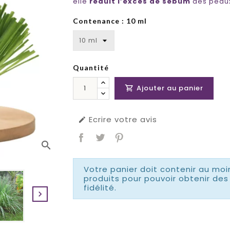
elle
réduit l’excès de sébum
des peaux
Contenance : 10 ml
Quantité
Ajouter au panier

Ecrire votre avis

search
Votre panier doit contenir au moi
produits pour pouvoir obtenir d
fidélité.
