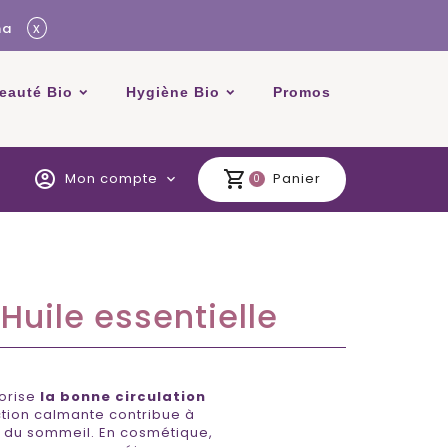
x
ma
beauté Bio
Hygiène Bio
Promos
account_circle
shopping_cart
Mon compte
Panier
expand_more
0
Huile essentielle
vorise
la bonne circulation
ction calmante contribue à
les du sommeil. En cosmétique,