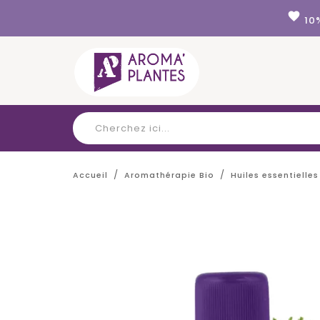
Panneau de gestion des cookies
favorite
10
Accueil
Aromathérapie Bio
Huiles essentielles