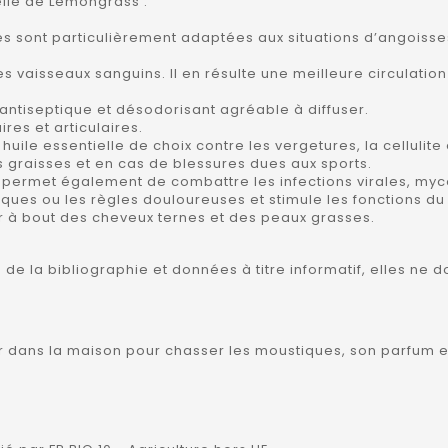
elle de Lemongrass :
es sont particulièrement adaptées aux situations d’angoiss
des vaisseaux sanguins. Il en résulte une meilleure circulati
n antiseptique et désodorisant agréable à diffuser.
res et articulaires.
 huile essentielle de choix contre les vergetures, la cellulite
s graisses et en cas de blessures dues aux sports.
te permet également de combattre les infections virales, myc
iques ou les règles douloureuses et stimule les fonctions d
nir à bout des cheveux ternes et des peaux grasses.
es de la bibliographie et données à titre informatif, elles n
er dans la maison pour chasser les moustiques, son parfum est