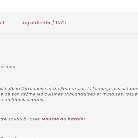
it
Ingrédients / INCI
geraniol
usin de la Citronnelle et du Palmarosa, le Lemongrass est aus
 de son arôme les cuisines thaïlandaises et malaises. Issue d
de multiples usages.
otre savon à raser
Mousse du barbier
.