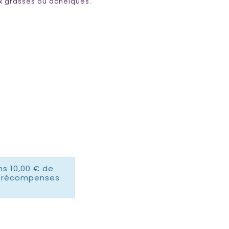
 grasses ou acnéiques.
ns 10,00 € de
es récompenses