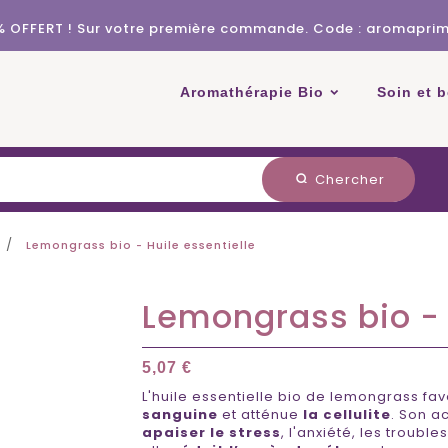
% OFFERT ! Sur votre première commande. Code : aromapri
Aromathérapie Bio
Soin et 
Chercher
search
Lemongrass bio - Huile essentielle
Lemongrass bio - 
5,07 €
L'huile essentielle bio de lemongrass fa
sanguine
et atténue
la cellulite
. Son a
apaiser le stress
, l'anxiété, les troub