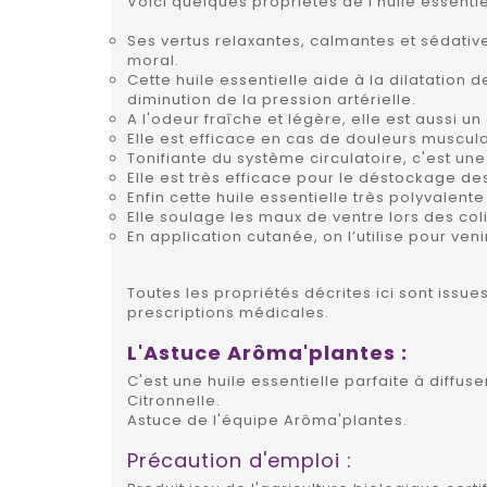
Voici quelques propriétés de l'huile essenti
Ses vertus relaxantes, calmantes et sédativ
moral.
Cette huile essentielle aide à la dilatation 
diminution de la pression artérielle.
A l'odeur fraîche et légère, elle est aussi u
Elle est efficace en cas de douleurs musculai
Tonifiante du système circulatoire, c'est une
Elle est très efficace pour le déstockage de
Enfin cette huile essentielle très polyvalen
Elle soulage les maux de ventre lors des col
En application cutanée, on l’utilise pour ve
Toutes les propriétés décrites ici sont issu
prescriptions médicales.
L'Astuce Arôma'plantes :
C'est une huile essentielle parfaite à diffus
Citronnelle.
Astuce de l'équipe Arôma'plantes.
Précaution d'emploi :